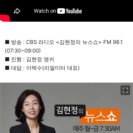
■ 방송 : CBS 라디오 <김현정의 뉴스쇼> FM 98.1
(07:30~09:00)
■ 진행 : 김현정 앵커
■ 대담 : 이택수(리얼미터 대표)
이미지 크게 보기