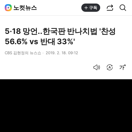
공유하기
통합검색
노컷뉴스
구독
5·18 망언..한국판 반나치법 '찬성
56.6% vs 반대 33%'
CBS 김현정의 뉴스쇼
2019. 2. 18. 09:12
음성으로 듣기
번역 설정
글씨크기 조절하기