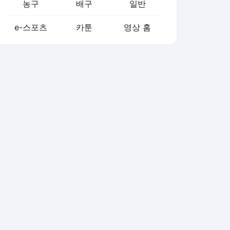
농구
배구
일반
e-스포츠
카툰
영상 홈