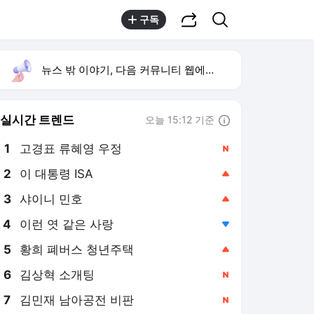
공유하기
검색
구독
뉴스 밖 이야기, 다음 커뮤니티 웹에서 보기
실시간 트렌드
오늘 15:12 기준
툴팁보기
1
고경표 류혜영 우정
,신규
2
이 대통령 ISA
,상승
3
샤이니 민호
,상승
4
이런 엿 같은 사랑
,하락
5
황희 폐버스 청년주택
,상승
6
김상혁 소개팅
,신규
7
김민재 남아공전 비판
,신규