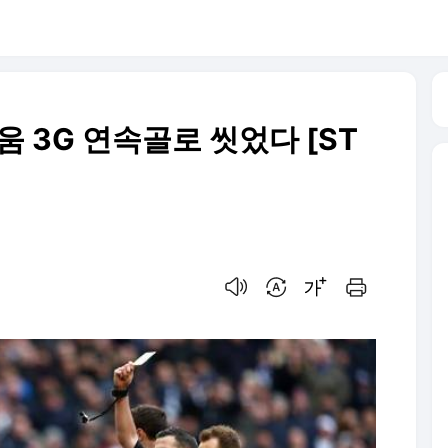
움 3G 연속골로 씻었다 [ST
음성으로 듣기
번역 설정
글씨크기 조절하기
인쇄하기