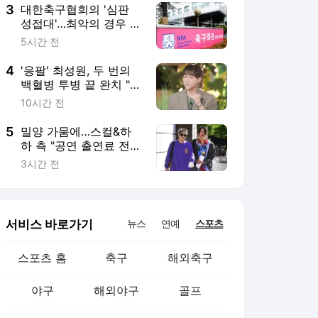
3
대한축구협회의 '심판
성접대'…최악의 경우 런
던 올림픽 동메달도 박
5시간 전
탈
4
'응팔' 최성원, 두 번의
백혈병 투병 끝 완치 "매
우 고통스러웠다"(해투)
10시간 전
[TV스포]
5
밀양 가뭄에…스컬&하
하 측 "공연 출연료 전액
기부" [공식]
3시간 전
서비스 바로가기
뉴스
연예
스포츠
스포츠 홈
축구
해외축구
야구
해외야구
골프