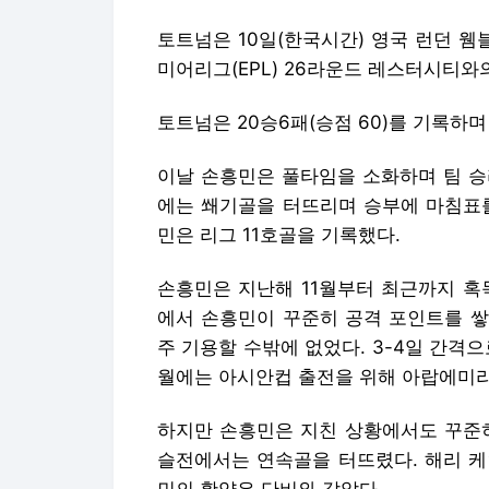
토트넘은 10일(한국시간) 영국 런던 웸블
미어리그(EPL) 26라운드 레스터시티와
토트넘은 20승6패(승점 60)를 기록하며
이날 손흥민은 풀타임을 소화하며 팀 승리
에는 쐐기골을 터뜨리며 승부에 마침표를
민은 리그 11호골을 기록했다.
손흥민은 지난해 11월부터 최근까지 혹
에서 손흥민이 꾸준히 공격 포인트를 쌓
주 기용할 수밖에 없었다. 3-4일 간격으
월에는 아시안컵 출전을 위해 아랍에미리트
하지만 손흥민은 지친 상황에서도 꾸준히
슬전에서는 연속골을 터뜨렸다. 해리 케