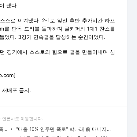
이 됐다.
스스로 이겨냈다. 2-1로 앞선 후반 추가시간 하프
여m를 단독 드리블 돌파하며 골키퍼와 1대1 찬스를
들었다. 3경기 연속골을 달성하는 순간이었다.
던 경기에서 스스로의 힘으로 골을 만들어내며 심
.com]
및 재배포 금지.
 언론사로 이동합니다.
"카톡 멀티 프로필로 관계 은폐" 황정민 폭로女, 문자·녹취록 증거 공개 [ST이슈]
"매출 10% 안주면 폭로" 박나래 前 매니저 2명, 공갈미수·횡령 혐의로 재판