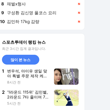
8
재벌x형사
,신규
9
구성환 김신영 풀코스 요리
,신규
10
김민하 17kg 감량
,신규
스포츠투데이 랭킹 뉴스
최근 3시간 집계 결과입니다.
많이 본 뉴스
1
변우석, 아이유 생일 맞
아 특별 주문 제작 케이
크 선물…3달 지나 알려
8시간 전
진 미담
2
'1라운드 115위' 김민별,
2라운드 7타 줄이며 77
계단 껑충…"마음 비우
5시간 전
니 좋은 결과 나와"