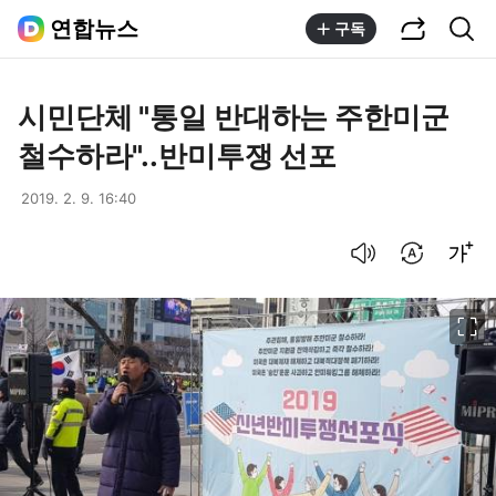
공유하기
통합검색
연합뉴스
구독
시민단체 "통일 반대하는 주한미군
철수하라"..반미투쟁 선포
2019. 2. 9. 16:40
음성으로 듣기
번역 설정
글씨크기 조절하기
이미지 크게 보기