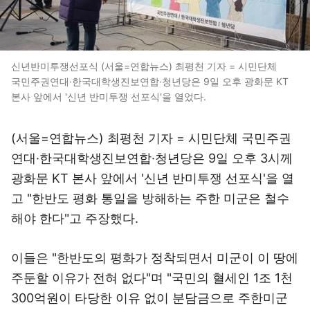
신년반미투쟁선포식 (서울=연합뉴스) 최평천 기자 = 시민단체
국민주권연대·한국대학생진보연합·청년당은 9일 오후 광화문 KT
본사 앞에서 '신년 반미투쟁 선포식'을 열었다.
(서울=연합뉴스) 최평천 기자 = 시민단체 국민주권
연대·한국대학생진보연합·청년당은 9일 오후 3시께
광화문 KT 본사 앞에서 '신년 반미투쟁 선포식'을 열
고 "한반도 평화 통일을 방해하는 주한 미군은 철수
해야 한다"고 주장했다.
이들은 "한반도의 평화가 정착되면서 미군이 이 땅에
주둔할 이유가 전혀 없다"며 "국민의 혈세인 1조 1천
300억원이 타당한 이유 없이 분담금으로 주한미군