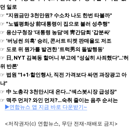
던 일로
☞
"지원금만 3천만원? 수소차 나도 한번 타볼까"
☞
"노벨평화상 前대통령이 집으로 불러 성추행"
☞
용산구청장 '대통령 농담'에 靑간담회 '갑분싸'
☞
'버닝썬 의혹' 승리, 콘서트 티켓 판매율도 저조
☞
도로 위 뭔가를 발견한 '트럭男의 돌발행동'
☞
日, NYT 김복동 할머니 부고에 "성실히 사죄했다"…'허
위 반론'
☞
법원 "1+1·할인행사, 직전 가격보다 싸면 과장광고 아
냐"
☞
中 노총각 3천만시대 온다…"섹스봇시장 급성장"
☞
맥주 먼저? 와인 먼저?…숙취 줄이는 음주 순서는
▶연합뉴스 앱 지금 바로 다운받기~
<저작권자(c) 연합뉴스, 무단 전재-재배포 금지>