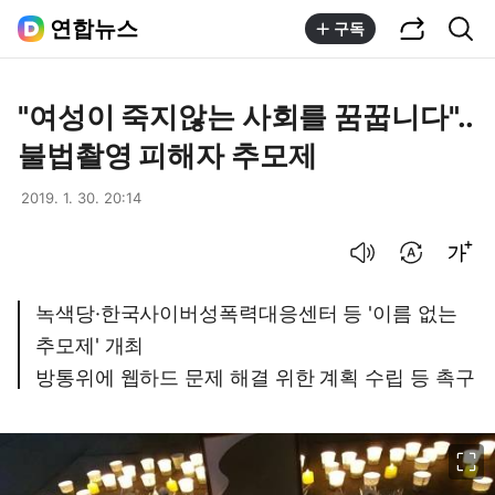
공유하기
통합검색
연합뉴스
구독
"여성이 죽지않는 사회를 꿈꿉니다"..
불법촬영 피해자 추모제
2019. 1. 30. 20:14
음성으로 듣기
번역 설정
글씨크기 조절하기
녹색당·한국사이버성폭력대응센터 등 '이름 없는
추모제' 개최
방통위에 웹하드 문제 해결 위한 계획 수립 등 촉구
이미지 크게 보기