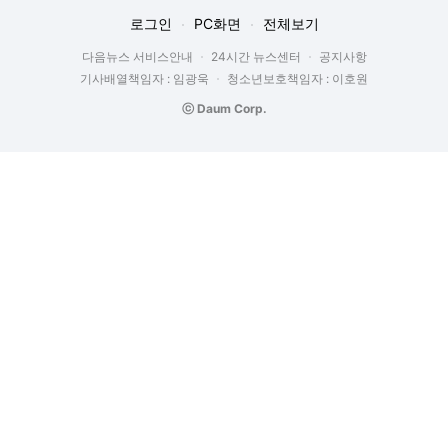
로그인
PC화면
전체보기
다음뉴스 서비스안내
24시간 뉴스센터
공지사항
기사배열책임자 : 임광욱
청소년보호책임자 : 이호원
ⓒ Daum Corp.