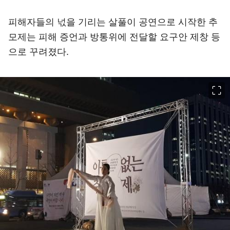
피해자들의 넋을 기리는 살풀이 공연으로 시작한 추
모제는 피해 증언과 방통위에 전달할 요구안 제창 등
으로 꾸려졌다.
이미지 크게 보기