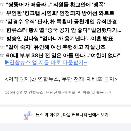
☞
"짱뚱어가 떠올라…" 의원들 황교안에 '맹폭'
☞
부인한 '킹크랩 시연회' 인정되자 방어선 와르르
☞
'김경수 유죄' 판사, 朴 특활비·공천개입 유죄판결
☞
한류스타 황치열 "중국 공기 안 좋다" 발언했다가…
☞
방송인 김나영 "엄마니까 용기낸다"…이혼 발표
☞
"같이 죽자" 유인해 여성 추행하고 자살방조
☞
60대 부부 38년 전 잃은 아들 만나…"여한이 없다"
▶연합뉴스 앱 지금 바로 다운받기~
<저작권자(c) 연합뉴스, 무단 전재-재배포 금지>
Copyright © 연합뉴스. 무단전재 -재배포, AI 학습 및 활용 금지
뉴스 밖 이야기, 다음 커뮤니티 웹에서 보기