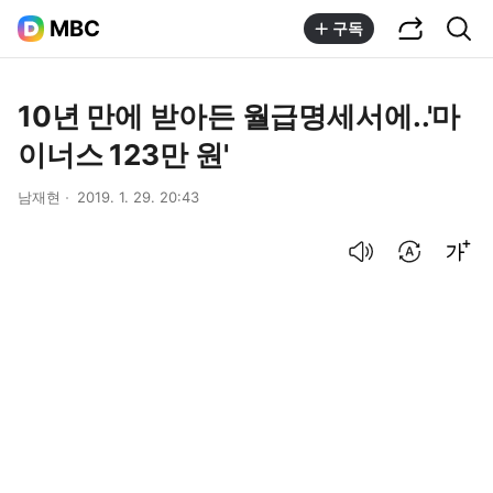
공유하기
통합검색
MBC
구독
10년 만에 받아든 월급명세서에..'마
이너스 123만 원'
남재현
2019. 1. 29. 20:43
음성으로 듣기
번역 설정
글씨크기 조절하기