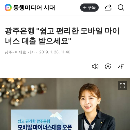
공유하기
통합검색
동행미디어 시대
구독
광주은행 "쉽고 편리한 모바일 마이
너스 대출 받으세요"
광주=이재호 기자
2019. 1. 28. 11:40
음성으로 듣기
번역 설정
글씨크기 조절하기
이미지 크게 보기