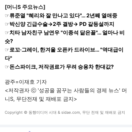
[머니S 주요뉴스]
☞
류준열 "혜리와 잘 만나고 있다"… 2년째 열애중
☞
박신양 긴급수술→2주 결방→ PD 갈등설까지
☞
치타 남자친구 남연우 "이종석 닮은꼴"… 얼마나 비
슷?
☞
로꼬·그레이, 한겨울 오픈카 드라이브… "역대급이
다"
☞
돈스파이크, 저작권료가 무려 승용차 한대값?
광주=이재호 기자
<저작권자 ⓒ '성공을 꿈꾸는 사람들의 경제 뉴스' 머
니S, 무단전재 및 재배포 금지>
Copyright © 동행미디어 시대 & sidae.com, 무단 전재 및 재배포 금지