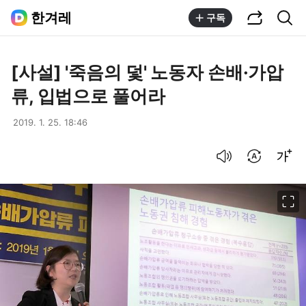
공유하기
통합검색
한겨레
구독
[사설] '죽음의 덫' 노동자 손배·가압
류, 입법으로 풀어라
2019. 1. 25. 18:46
음성으로 듣기
번역 설정
글씨크기 조절하기
이미지 크게 보기