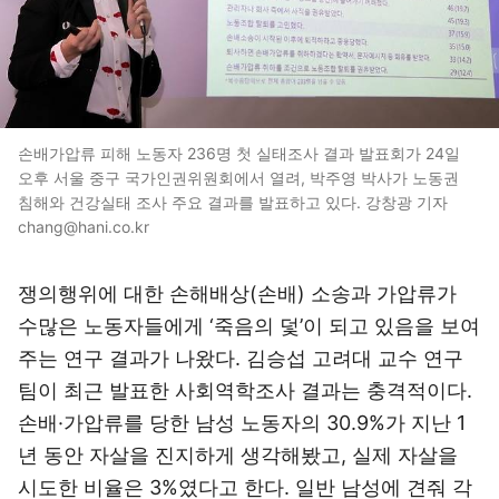
손배가압류 피해 노동자 236명 첫 실태조사 결과 발표회가 24일
오후 서울 중구 국가인권위원회에서 열려, 박주영 박사가 노동권
침해와 건강실태 조사 주요 결과를 발표하고 있다. 강창광 기자
chang@hani.co.kr
쟁의행위에 대한 손해배상(손배) 소송과 가압류가
수많은 노동자들에게 ‘죽음의 덫’이 되고 있음을 보여
주는 연구 결과가 나왔다. 김승섭 고려대 교수 연구
팀이 최근 발표한 사회역학조사 결과는 충격적이다.
손배·가압류를 당한 남성 노동자의 30.9%가 지난 1
년 동안 자살을 진지하게 생각해봤고, 실제 자살을
시도한 비율은 3%였다고 한다. 일반 남성에 견줘 각