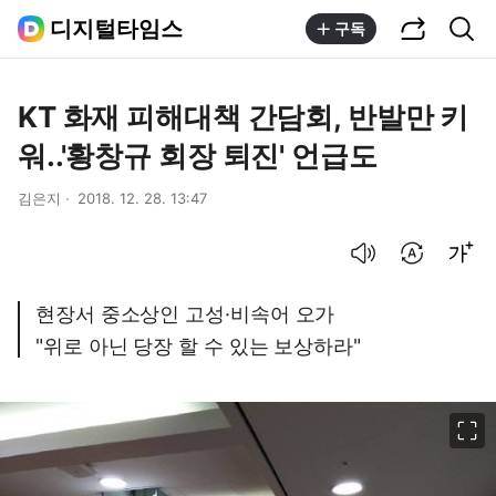
공유하기
통합검색
디지털타임스
구독
KT 화재 피해대책 간담회, 반발만 키
워..'황창규 회장 퇴진' 언급도
김은지
2018. 12. 28. 13:47
음성으로 듣기
번역 설정
글씨크기 조절하기
현장서 중소상인 고성·비속어 오가
"위로 아닌 당장 할 수 있는 보상하라"
이미지 크게 보기