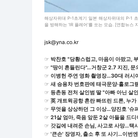
해상자위대 P-1초계기 일본 해상자위대의 P-1 
을 방해하는 'IR 플레어'를 쏘는 모습. [연합뉴스
jsk@yna.co.kr
☞
박찬호 "당황스럽고, 마음이 아팠고,
☞
"땅이 흔들린다"…거창군 2.7 지진, 
☞
이병헌 주연 영화 촬영장…30대 러시아
☞
새 승용차 번호판에 태극문양·홀로그
☞
등촌동 전처 살인범 딸 "아빠 아닌 
☞
英 개트윅공항 혼란 빠뜨린 드론, 누가
☞
무엇을 상상하던 그 이상…양진호 '슈
☞
21살 엄마, 죽음 앞둔 2살 아들을 드
☞
갓길에 내려준 손님, 사고로 사망…택
☞
'큰손' 장영자, 출소 후 또 사기…이번엔