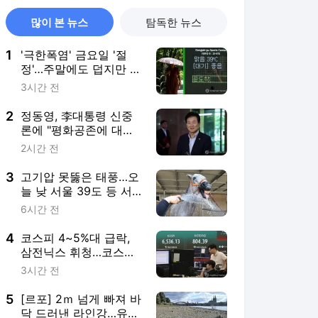
많이 본 뉴스
탐독한 뉴스
1
'극한폭염' 금요일 '절
정'…주말에도 덥지만 한
풀 꺾인다
3시간 전
2
정동영, 李대통령 신중
론에 "평화공존에 대한
확실한 의지"(종합)
2시간 전
3
고기압 못뚫은 태풍…오
늘 낮 서울 39도 등 서
쪽 기록적 폭염
6시간 전
4
코스피 4~5%대 급락,
삼전닉스 휘청…코스닥
도 하락
3시간 전
5
[르포] 2ｍ 넘게 빠져 바
닥 드러낸 라인강…유럽