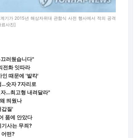
초계기가 2015년 해상자위대 관함식 사전 행사에서 적의 공격
 자료사진]
 부끄러웠습니다"
문의전화 잇따라
인 때문에 '발칵'
램…숫자 7자리로
살인자…최고형 내려달라"
 왜 띄웠나
퍼갑질'
디어 품에 안았다
시기사는 무죄?
 어떤?