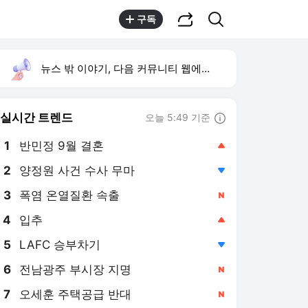
공유하기
검색
구독
뉴스 밖 이야기, 다음 커뮤니티 웹에서 보기
실시간 트렌드
오늘 5:49 기준
툴팁보기
1
반민정 9월 결혼
,상승
2
양정원 사건 수사 무마
,하락
3
폭염 온열질환 속출
,신규
4
입추
,상승
5
LAFC 승부차기
,하락
6
전남광주 부시장 지명
,신규
7
오세훈 주택공급 반대
,신규