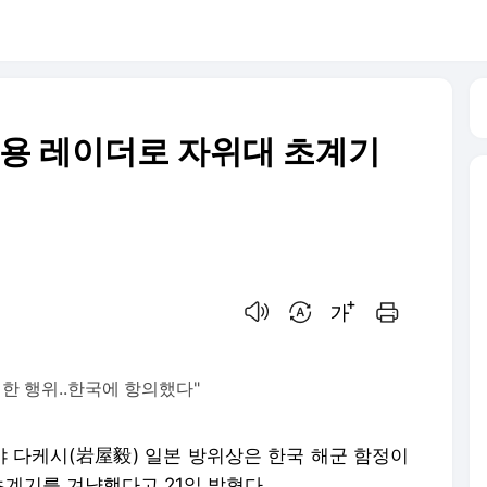
제용 레이더로 자위대 초계기
음성으로 듣기
번역 설정
글씨크기 조절하기
인쇄하기
한 행위..한국에 항의했다"
야 다케시(岩屋毅) 일본 방위상은 한국 해군 함정이
초계기를 겨냥했다고 21일 밝혔다.