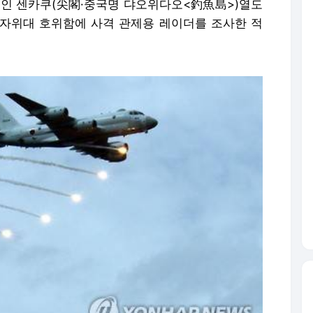
지역인 센카쿠(尖閣·중국명 댜오위다오<釣魚島>)열도
자위대 호위함에 사격 관제용 레이더를 조사한 적