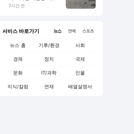
의 대동맥이 말랐다
7시간 전
서비스 바로가기
뉴스
연예
스포츠
뉴스 홈
기후/환경
사회
경제
정치
국제
문화
IT/과학
인물
지식/칼럼
연재
배열설명서