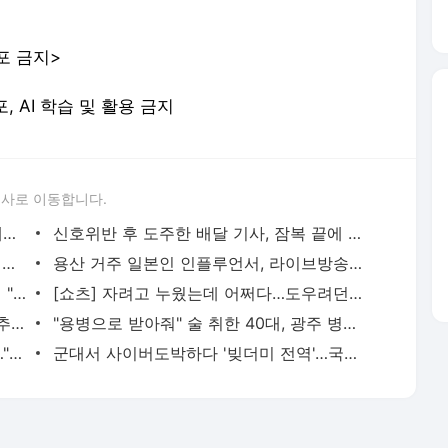
포 금지>
포, AI 학습 및 활용 금지
론사로 이동합니다.
"바다악어를 지퍼백에"…멸종위기종 택배로 판매한 조직 재판행 | 연합뉴스
신호위반 후 도주한 배달 기사, 잠복 끝에 잡고 보니 수배자 | 연합뉴스
현직 경찰관 '음주 뺑소니' 수사정보 피의자 지인에 유출 의혹(종합) | 연합뉴스
용산 거주 일본인 인플루언서, 라이브방송 도중 사망 | 연합뉴스
유승민 딸 '논문쪼개기' 의혹 조사 고려대 "연구부정행위 아냐" | 연합뉴스
[쇼츠] 자려고 누웠는데 어쩌다…도우려던 친구마저 | 연합뉴스
폭염경보 속 80대 실종신고…집 근처 고추밭서 숨진 채 발견 | 연합뉴스
"용병으로 받아줘" 술 취한 40대, 광주 병무청 주차장서 난동 | 연합뉴스
날때부터 아팠던 30대, 4명에 장기기증…"너를 키우며 행복했어" | 연합뉴스
군대서 사이버도박하다 '빚더미 전역'…국방부, 자진신고제 검토 | 연합뉴스