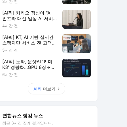
3시간 전
[AI픽] 카카오 정신아 "AI
인프라 대신 일상 AI 서비
스에 집중"
4시간 전
[AI픽] KT, AI 기반 실시간
스팸차단 서비스 전 고객
확대
5시간 전
[AI픽] 노타, 문샷AI '키미
K3' 경량화…GPU 8장→4
장 줄여
6시간 전
AI픽
더보기
연합뉴스 랭킹 뉴스
최근 3시간 집계 결과입니다.