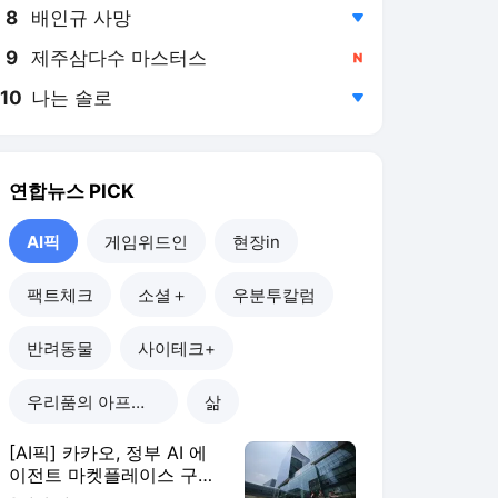
8
배인규 사망
,하락
9
제주삼다수 마스터스
,신규
10
나는 솔로
,하락
연합뉴스
PICK
AI픽
게임위드인
현장in
팩트체크
소셜＋
우분투칼럼
반려동물
사이테크+
우리품의 아프리카인
삶
[AI픽] 카카오, 정부 AI 에
이전트 마켓플레이스 구축
한다