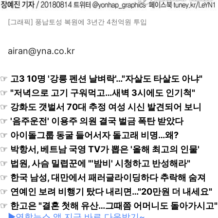
[그래픽] 풍납토성 복원에 3년간 4천억원 투입
airan@yna.co.kr
☞
고3 10명 '강릉 펜션 날벼락'…"자살도 타살도 아냐"
☞
"저녁으로 고기 구워먹고…새벽 3시에도 인기척"
☞
강화도 갯벌서 70대 추정 여성 시신 발견되어 보니
☞
'음주운전' 이용주 의원 결국 벌금 폭탄 받았다
☞
아이돌그룹 동굴 들어서자 돌고래 비명…왜?
☞
박항서, 베트남 국영 TV가 뽑은 '올해 최고의 인물'
☞
법원, 사슴 밀렵꾼에 "'밤비' 시청하고 반성해라"
☞
한국 남성, 대만에서 패러글라이딩하다 추락해 숨져
☞
연예인 보려 비행기 탔다 내리면…"20만원 더 내세요"
☞
한고은 "결혼 첫해 유산…그때쯤 어머니도 돌아가시고"
▶연합뉴스 앱 지금 바로 다운받기~