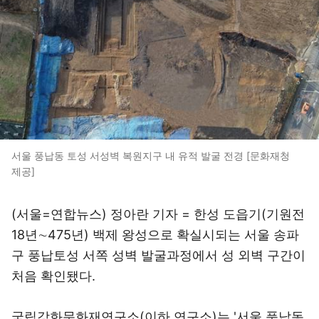
서울 풍납동 토성 서성벽 복원지구 내 유적 발굴 전경 [문화재청
제공]
(서울=연합뉴스) 정아란 기자 = 한성 도읍기(기원전
18년∼475년) 백제 왕성으로 확실시되는 서울 송파
구 풍납토성 서쪽 성벽 발굴과정에서 성 외벽 구간이
처음 확인됐다.
국립강화문화재연구소(이하 연구소)는 '서울 풍납동