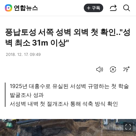
공유하기
통합검색
연합뉴스
구독
풍납토성 서쪽 성벽 외벽 첫 확인.."성
벽 최소 31m 이상"
2018. 12. 17. 09:49
음성으로 듣기
번역 설정
글씨크기 조절하기
1925년 대홍수로 유실된 서성벽 규명하는 첫 학술
발굴조사 성과
서성벽 내벽 첫 절개조사 통해 석축 방식 확인
이미지 크게 보기