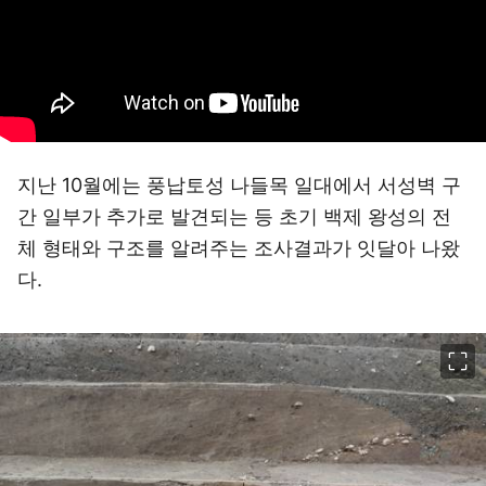
지난 10월에는 풍납토성 나들목 일대에서 서성벽 구
간 일부가 추가로 발견되는 등 초기 백제 왕성의 전
체 형태와 구조를 알려주는 조사결과가 잇달아 나왔
다.
이미지 크게 보기