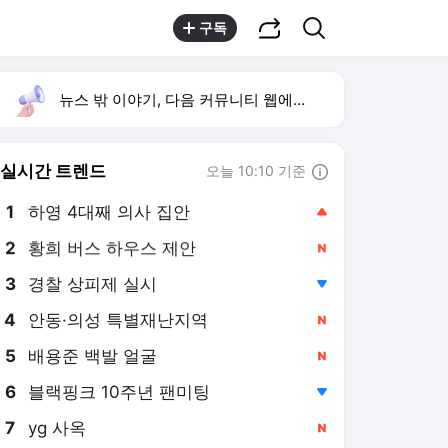
공유하기
검색
구독
뉴스 밖 이야기, 다음 커뮤니티 웹에서 보기
실시간 트렌드
오늘 10:10 기준
툴팁보기
1
하영 4대째 의사 집안
,상승
2
황희 버스 하우스 제안
,신규
3
경찰 상피제 실시
,하락
4
안동·의성 특별재난지역
,신규
5
배용준 백발 얼굴
,신규
6
블랙핑크 10주년 팬미팅
,하락
7
yg 사옥
,신규