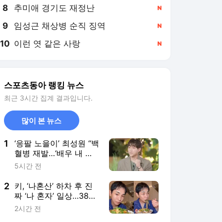
8
추미애 경기도 재정난
,신규
9
임성근 채상병 순직 징역
,신규
10
이런 엿 같은 사랑
,신규
스포츠동아 랭킹 뉴스
최근 3시간 집계 결과입니다.
많이 본 뉴스
1
‘응팔 노을이’ 최성원 “백
혈병 재발…‘배우 내 길
아닌가’ 싶었다” (해투)
5시간 전
2
키, ‘나혼산’ 하차 후 진
짜 ‘나 혼자’ 일상…38억
한강뷰 집서 요리 [SD셀
2시간 전
픽]