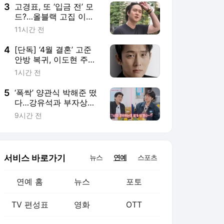
3
고경표, 또 ‘입금 전’ 모
드?…올블랙 고집 이유
“말라보이거든” (나혼
11시간 전
산)
4
[단독] ‘4월 결혼’ 고준
안방 복귀, 이도현 주연
‘파괴지황’ 합류
1시간 전
5
‘폭싹’ 양관식 박해준 떴
다…강유석과 부자상봉
(산지직송3)
9시간 전
서비스 바로가기
뉴스
연예
스포츠
연예 홈
뉴스
포토
TV 편성표
영화
OTT