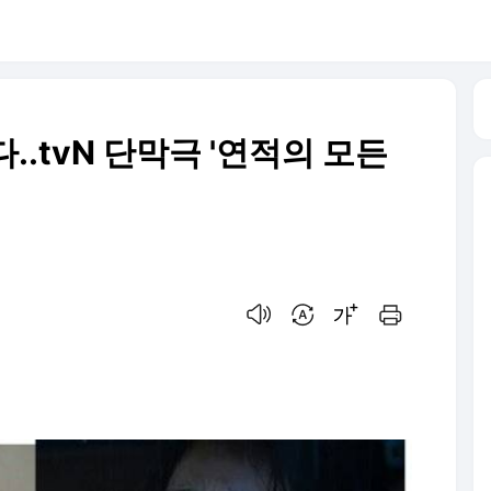
..tvN 단막극 '연적의 모든
음성으로 듣기
번역 설정
글씨크기 조절하기
인쇄하기