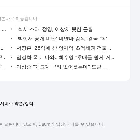
언론사로 이동합니다.
백종원, 황교익 발언에 결국 폭발..상상도 못한 반응
'섹시 스타' 정양, 예상치 못한 근황
'박항서 공개 비난' 미얀마 감독, 결국 '헉'
 역시 프로!..역대급 화보 '파격 그자체'
서장훈, 28억에 산 양재역 초역세권 건물 450억에 내놨다
전현무 전여친 충격 “집착·통제 심해, 친구들과 연까지 끊어” (내사패)
엄정화 폭로 나와…최수영 “후배들 쉽게 거절 못해” 폭소 (냉부)
김민하, ‘청룡’ 무대 찢더니 이유 있었네…“고교 때 가수 준비” (전현무계획4)
이상준 “개그계 구타 없어졌는데” 도발…장동민 “여기 있는데” 발끈
서비스 약관/정책
 글쓴이에 있으며, Daum의 입장과 다를 수 있습니다.