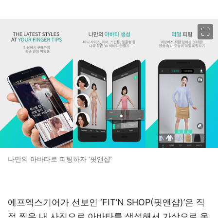
이미지 크게 보기
나만의 아바타로 피팅하자 ‘핏앤샵’
에프엑스기어가 선보인 ‘FIT’N SHOP(핏앤샵)’은 직
접 찍은 내 사진으로 아바타를 생성해서 가상으로 옷