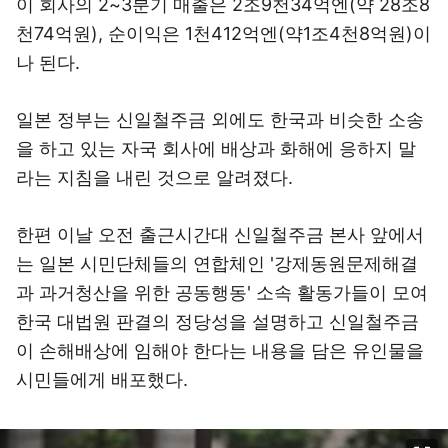
이 회사의 2~3분기 매출은 2조9천34억엔(약 28조8
천74억원), 순이익은 1천412억엔(약1조4천8억원)이
나 된다.
일본 정부는 신일철주금 외에도 한국과 비슷한 소송
을 하고 있는 자국 회사에 배상과 화해에 응하지 말
라는 지침을 내린 것으로 알려졌다.
한편 이날 오전 출근시간대 신일철주금 본사 앞에서
는 일본 시민단체들의 연합체인 '강제동원문제해결
과 과거청산을 위한 공동행동' 소속 활동가들이 모여
한국 대법원 판결의 정당성을 설명하고 신일철주금
이 손해배상에 임해야 한다는 내용을 담은 유인물을
시민들에게 배포했다.
이미지 크게 보기