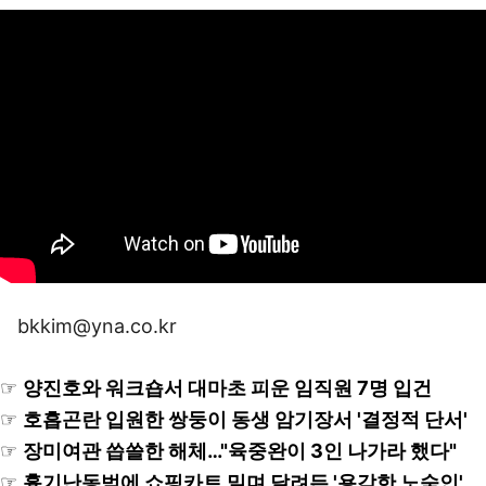
bkkim@yna.co.kr
☞
양진호와 워크숍서 대마초 피운 임직원 7명 입건
☞
호흡곤란 입원한 쌍둥이 동생 암기장서 '결정적 단서'
☞
장미여관 씁쓸한 해체…"육중완이 3인 나가라 했다"
☞
흉기난동범에 쇼핑카트 밀며 달려든 '용감한 노숙인'