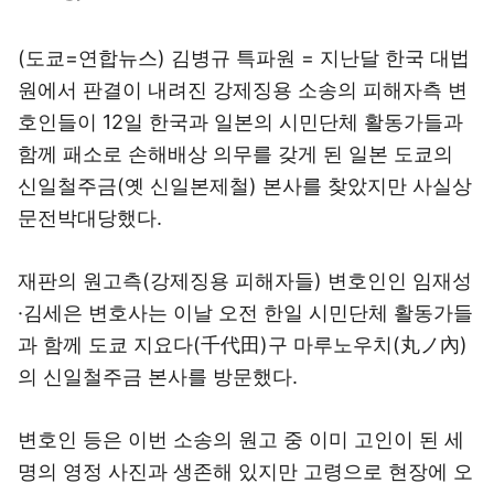
(도쿄=연합뉴스) 김병규 특파원 = 지난달 한국 대법
원에서 판결이 내려진 강제징용 소송의 피해자측 변
호인들이 12일 한국과 일본의 시민단체 활동가들과
함께 패소로 손해배상 의무를 갖게 된 일본 도쿄의
신일철주금(옛 신일본제철) 본사를 찾았지만 사실상
문전박대당했다.
재판의 원고측(강제징용 피해자들) 변호인인 임재성
·김세은 변호사는 이날 오전 한일 시민단체 활동가들
과 함께 도쿄 지요다(千代田)구 마루노우치(丸ノ內)
의 신일철주금 본사를 방문했다.
변호인 등은 이번 소송의 원고 중 이미 고인이 된 세
명의 영정 사진과 생존해 있지만 고령으로 현장에 오