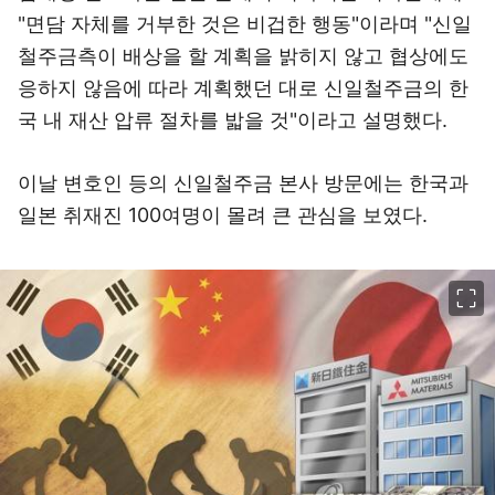
"면담 자체를 거부한 것은 비겁한 행동"이라며 "신일
철주금측이 배상을 할 계획을 밝히지 않고 협상에도
응하지 않음에 따라 계획했던 대로 신일철주금의 한
국 내 재산 압류 절차를 밟을 것"이라고 설명했다.
이날 변호인 등의 신일철주금 본사 방문에는 한국과
일본 취재진 100여명이 몰려 큰 관심을 보였다.
이미지 크게 보기