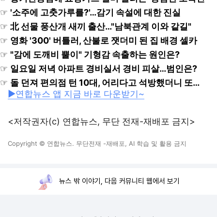
☞
'소주에 고춧가루를?'…감기 속설에 대한 진실
☞
北 선물 풍산개 새끼 출산…"남북관계 이와 같길"
☞
영화 '300' 버틀러, 산불로 잿더미 된 집 배경 셀카
☞
"감에 도깨비 뿔이" 기형감 속출하는 원인은?
☞
일요일 저녁 아파트 경비실서 경비 피살…범인은?
☞
돌 던져 편의점 턴 10대, 어리다고 석방했더니 또…
▶연합뉴스 앱 지금 바로 다운받기~
<저작권자(c) 연합뉴스, 무단 전재-재배포 금지>
Copyright © 연합뉴스. 무단전재 -재배포, AI 학습 및 활용 금지
뉴스 밖 이야기, 다음 커뮤니티 웹에서 보기