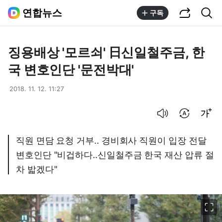
공유하기
통합검색
연합뉴스
구독
징용배상 '모르쇠' 日신일철주금, 한
국 변호인단 '문전박대'
2018. 11. 12. 11:27
음성으로 듣기
번역 설정
글씨크기 조절하기
직원 면담 요청 거부.. 경비회사 직원이 입장 전달
변호인단 "비겁하다..신일철주금 한국 재산 압류 절
차 밟겠다"
이미지 크게 보기