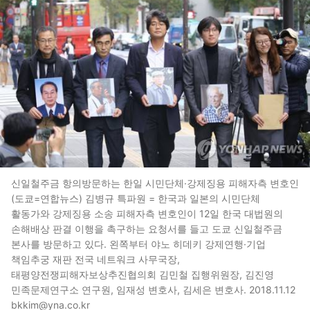
신일철주금 항의방문하는 한일 시민단체·강제징용 피해자측 변호인
(도쿄=연합뉴스) 김병규 특파원 = 한국과 일본의 시민단체
활동가와 강제징용 소송 피해자측 변호인이 12일 한국 대법원의
손해배상 판결 이행을 촉구하는 요청서를 들고 도쿄 신일철주금
본사를 방문하고 있다. 왼쪽부터 야노 히데키 강제연행·기업
책임추궁 재판 전국 네트워크 사무국장,
태평양전쟁피해자보상추진협의회 김민철 집행위원장, 김진영
민족문제연구소 연구원, 임재성 변호사, 김세은 변호사. 2018.11.12
bkkim@yna.co.kr