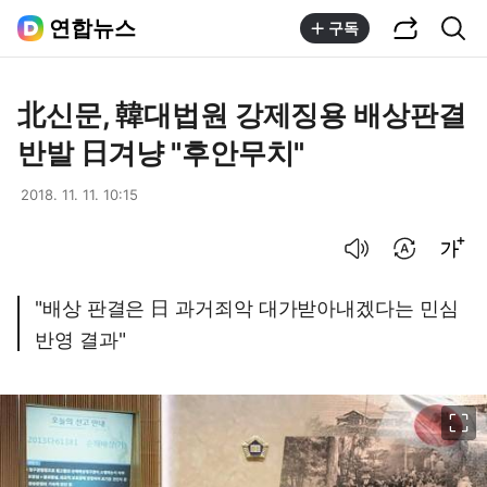
공유하기
통합검색
연합뉴스
구독
北신문, 韓대법원 강제징용 배상판결
반발 日겨냥 "후안무치"
2018. 11. 11. 10:15
음성으로 듣기
번역 설정
글씨크기 조절하기
"배상 판결은 日 과거죄악 대가받아내겠다는 민심
반영 결과"
이미지 크게 보기