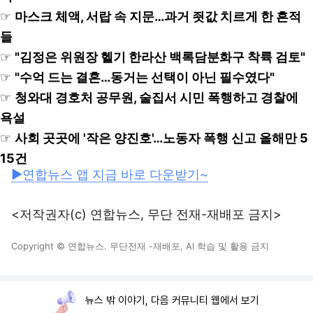
☞
마스크 체액, 서랍 속 지문…과거 죗값 치르게 한 흔적
들
☞
"김정은 위원장 헬기 한라산 백록담분화구 착륙 검토"
☞
"수억 드는 결혼…동거는 선택이 아닌 필수였다"
☞
청와대 경호처 공무원, 술집서 시민 폭행하고 경찰에
욕설
☞
사회 곳곳에 '작은 양진호'…노동자 폭행 신고 올해만 5
15건
▶연합뉴스 앱 지금 바로 다운받기~
<저작권자(c) 연합뉴스, 무단 전재-재배포 금지>
Copyright © 연합뉴스. 무단전재 -재배포, AI 학습 및 활용 금지
뉴스 밖 이야기, 다음 커뮤니티 웹에서 보기