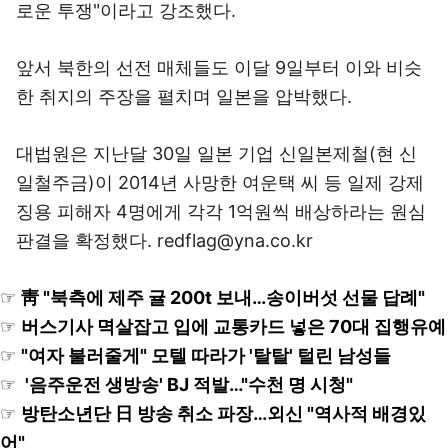
로운 투쟁"이라고 강조했다.
앞서 북한의 선전 매체들도 이달 9일부터 이와 비슷
한 취지의 주장을 펼치며 일본을 압박했다.
대법원은 지난달 30일 일본 기업 신일본제철(현 신
일철주금)이 2014년 사망한 여운택 씨 등 일제 강제
징용 피해자 4명에게 각각 1억원씩 배상하라는 원심
판결을 확정했다. redflag@yna.co.kr
☞
靑 "북측에 제주 귤 200t 보내…송이버섯 선물 답례"
☞
버스기사 멱살잡고 입에 교통카드 넣은 70대 집행유예
☞
"여자 불러줄게" 모텔 따라가 '탈탈' 털린 남성들
☞
'음주운전 생방송' BJ 적발…"수천 명 시청"
☞
방탄소년단 日 방송 취소 파장…외신 "역사적 배경있
어"