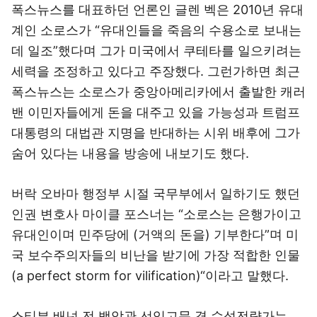
폭스뉴스를 대표하던 언론인 글렌 벡은 2010년 유대
계인 소로스가 “유대인들을 죽음의 수용소로 보내는
데 일조”했다며 그가 미국에서 쿠테타를 일으키려는
세력을 조정하고 있다고 주장했다. 그런가하면 최근
폭스뉴스는 소로스가 중앙아메리카에서 출발한 캐러
밴 이민자들에게 돈을 대주고 있을 가능성과 트럼프
대통령의 대법관 지명을 반대하는 시위 배후에 그가
숨어 있다는 내용을 방송에 내보기도 했다.
버락 오바마 행정부 시절 국무부에서 일하기도 했던
인권 변호사 마이클 포스너는 “소로스는 은행가이고
유대인이며 민주당에 (거액의 돈을) 기부한다”며 미
국 보수주의자들의 비난을 받기에 가장 적합한 인물
(a perfect storm for vilification)“이라고 말했다.
스티븐 배넌 전 백악관 선임고문 겸 수석전략가는