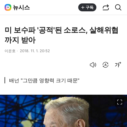
공유하기
통합검색
뉴시스
구독
미 보수파 '공적'된 소로스, 살해위협
까지 받아
이운호
2018. 11. 1. 20:52
음성으로 듣기
번역 설정
글씨크기 조절하기
배넌 "그만큼 영향력 크기 때문"
이미지 크게 보기