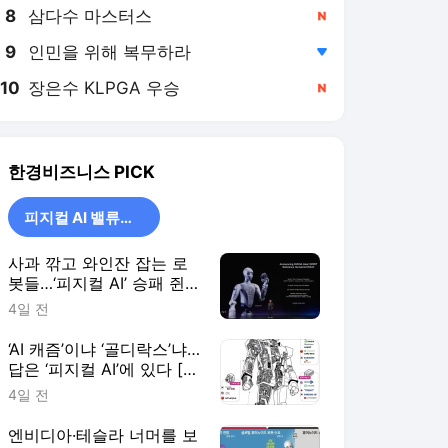
8
삼다수 마스터스
,신규
9
인민을 위해 복무하라
,하락
10
장은수 KLPGA 우승
,신규
한경비즈니스
PICK
피지컬 AI 밸류체인
사과 깎고 와인잔 잡는 로
봇들…‘피지컬 AI’ 승패 쥔
관절과 근육 [피지컬 AI 핵
4일 전
심 밸류체인]
‘AI 캐즘’이냐 ‘골디락스’냐…
답은 ‘피지컬 AI’에 있다 [피
지컬 AI 핵심 밸류체인]
4일 전
엔비디아·테슬라 너머를 보