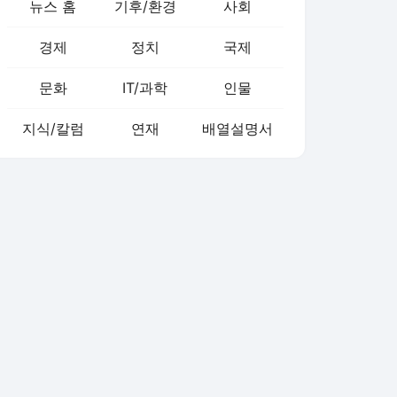
뉴스 홈
기후/환경
사회
경제
정치
국제
문화
IT/과학
인물
지식/칼럼
연재
배열설명서