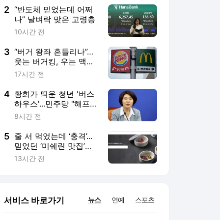
2
“반도체 믿었는데 어쩌
나” 날벼락 맞은 고령층
10시간 전
3
“버거 왕좌 흔들리나”…
웃는 버거킹, 우는 맥도
날드
17시간 전
4
황희가 띄운 청년 '버스
하우스'...민주당 "해프닝
으로 봐달라"
8시간 전
5
줄 서 먹었는데 ‘충격’...
믿었던 ‘미쉐린 맛집’의
배신
13시간 전
서비스 바로가기
뉴스
연예
스포츠