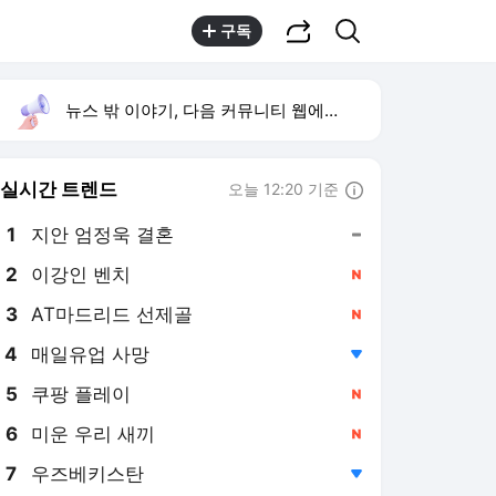
공유하기
검색
구독
뉴스 밖 이야기, 다음 커뮤니티 웹에서 보기
실시간 트렌드
오늘 12:20 기준
툴팁보기
1
지안 엄정욱 결혼
,유지
2
이강인 벤치
,신규
4
매일유업 사망
,하락
5
쿠팡 플레이
,신규
6
미운 우리 새끼
,신규
7
우즈베키스탄
,하락