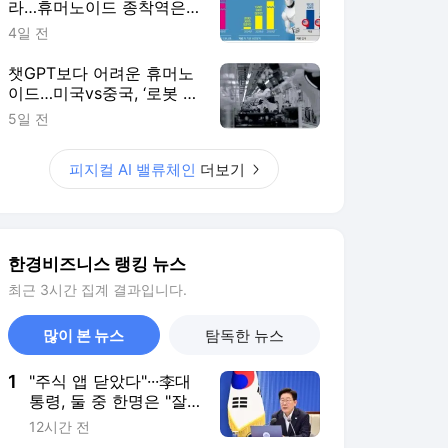
라…휴머노이드 종착역은
'피지컬과 심장' [피지컬AI
4일 전
핵심 밸류체인⑤]
챗GPT보다 어려운 휴머노
이드…미국vs중국, ‘로봇 두
뇌’ 전쟁[피지컬 AI 핵심 밸
5일 전
류체인]
피지컬 AI 밸류체인
더보기
한경비즈니스 랭킹 뉴스
최근 3시간 집계 결과입니다.
많이 본 뉴스
탐독한 뉴스
1
"주식 앱 닫았다"···李대
통령, 둘 중 한명은 "잘
못하고 있다"
12시간 전