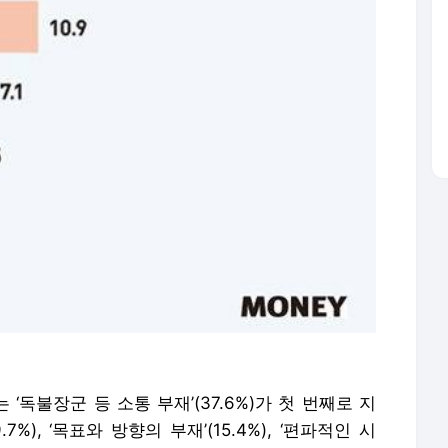
독불장군 등 소통 부재’(37.6%)가 첫 번째로 지
7%), ‘목표와 방향의 부재’(15.4%), ‘편파적인 시