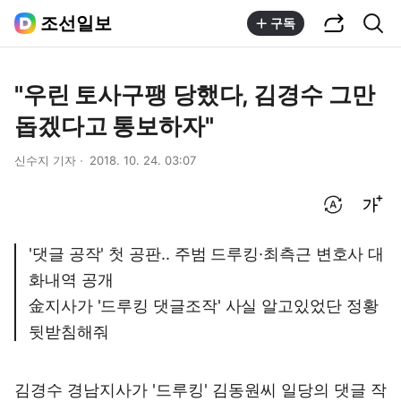
공유하기
통합검색
조선일보
구독
"우린 토사구팽 당했다, 김경수 그만
돕겠다고 통보하자"
신수지 기자
2018. 10. 24. 03:07
번역 설정
글씨크기 조절하기
'댓글 공작' 첫 공판.. 주범 드루킹·최측근 변호사 대
화내역 공개
金지사가 '드루킹 댓글조작' 사실 알고있었단 정황
뒷받침해줘
김경수 경남지사가 '드루킹' 김동원씨 일당의 댓글 작