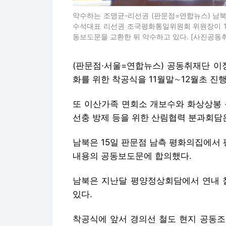
악수하는 조명균-리선권 (판문점=연합뉴스) 남
수석대표 리선권 조국평화통일위원회 위원장이 1
동보도문을 교환한 뒤 악수하고 있다. [사진공동취재단]
(판문점·서울=연합뉴스) 공동취재단 이
화를 위한 착공식을 11월말∼12월초 진
또 이산가족 면회소 개보수와 화상상봉 
선충 방제 등을 위한 산림협력 분과회담은
남북은 15일 판문점 남측 평화의집에서
내용의 공동보도문에 합의했다.
남북은 지난달 평양정상회담에서 연내 철
있다.
착공식에 앞서 경의선 철도 현지 공동조