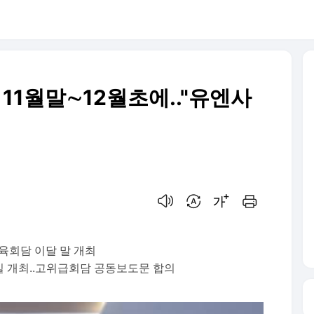
 11월말∼12월초에.."유엔사
음성으로 듣기
번역 설정
글씨크기 조절하기
인쇄하기
체육회담 이달 말 개최
일 개최..고위급회담 공동보도문 합의