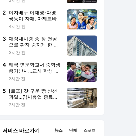
과일…임시휴업 종료에
기대감 가득 홈플러스
7시간 전
서비스 바로가기
뉴스
연예
스포츠
뉴스 홈
기후/환경
사회
경제
정치
국제
문화
IT/과학
인물
지식/칼럼
연재
배열설명서