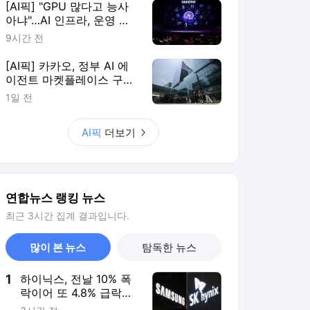
최근 3시간 집계 결과입니다.
많이 본 뉴스
탐독한 뉴스
1
하이닉스, 전날 10% 폭
락이어 또 4.8% 급락…
삼전 0.2%↑(종합)
3시간 전
2
여자배구 이재영-다영
쌍둥이 자매, 아제르바
이잔 투란VC 입단
4시간 전
3
대장내시경 중 장 천공
으로 환자 숨지게 한 의
사 2심도 집행유예
3시간 전
4
태국 명문학교서 중학생
총기난사…교사·학생 등
최소 7명 사망(종합)
2시간 전
5
[르포] 갓 구운 빵·신선