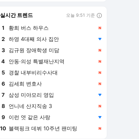
8
언니네 산지직송 3
,신규
9
이런 엿 같은 사랑
,하락
10
블랙핑크 데뷔 10주년 팬미팅
,신규
연합뉴스
PICK
AI픽
현장in
특파원 시선
아프리카 인물 열전
사이테크+
베스트셀러
반려동물
게임위드인
팩트체크
소셜＋
[AI픽] 네이버, 엔비디아 업
고 AI 인프라 기업 도약할