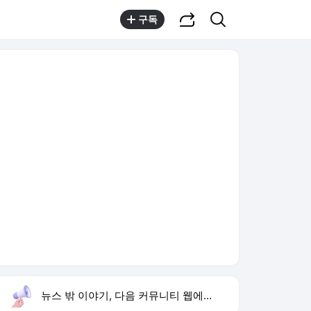
공유하기
검색
구독
뉴스 밖 이야기, 다음 커뮤니티 웹에서 보기
실시간 트렌드
오늘 9:51 기준
툴팁보기
1
황희 버스 하우스
,신규
2
하영 4대째 의사 집안
,하락
3
김규원 장애학생 미담
,신규
4
안동·의성 특별재난지역
,신규
5
경찰 내부비리수사대
,신규
6
김세희 변호사
,신규
7
삼성 미야모리 영입
,하락