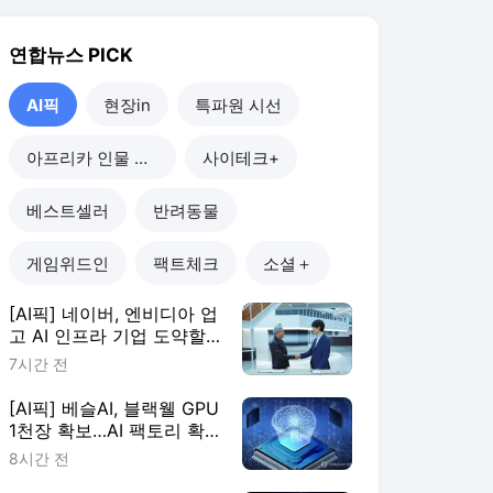
까
7시간 전
[AI픽] 베슬AI, 블랙웰 GPU
1천장 확보…AI 팩토리 확
장
8시간 전
[AI픽] "GPU 많다고 능사
아냐"…AI 인프라, 운영 효
율이 판가름
9시간 전
[AI픽] 카카오, 정부 AI 에
이전트 마켓플레이스 구축
한다
1일 전
AI픽
더보기
연합뉴스 랭킹 뉴스