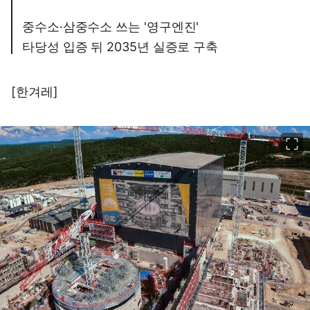
중수소·삼중수소 쓰는 '영구엔진'
타당성 입증 뒤 2035년 실증로 구축
[한겨레]
이미지 크게 보기