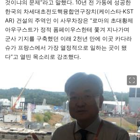
것이냐의 문제”라고 말했다. 10년 전 가동에 성공한
한국의 차세대초전도핵융합연구장치(케이스타·KST
AR) 건설의 주역인 이 사무차장은 “로마의 초대황제
아우구스트가 정적 폼페이우스한테 쫓겨 지나가며
군사 기지를 구축했던 이래 2천년 만에 이곳 카다라
슈가 프랑스에서 가장 열정적으로 일하는 곳이 됐
다”고 열띤 목소리로 강조했다.
이미지 크게 보기