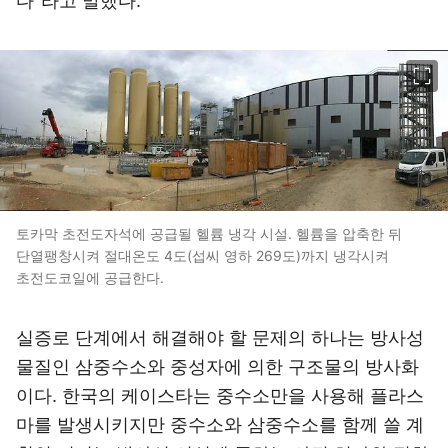
다“라고 말했다.
이미지 크게 보기
토카막 초전도자석에 공급될 헬륨 냉각 시설. 헬륨을 압축한 뒤
단열팽창시켜 절대온도 4도(섭씨 영하 269도)까지 냉각시켜
초전도코일에 공급한다.
실증로 단계에서 해결해야 할 문제의 하나는 방사성
물질인 삼중수소와 중성자에 의한 구조물의 방사화
이다. 한국의 케이스타는 중수소만을 사용해 플라스
마를 발생시키지만 중수소와 삼중수소를 함께 쓸 계