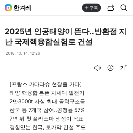
공유하기
통합검색
한겨레
구독
2025년 인공태양이 뜬다..반환점 지
난 국제핵융합실험로 건설
2018. 10. 14. 12:26
음성으로 듣기
번역 설정
글씨크기 조절하기
[프랑스 카다라슈 현장을 가다]
태양 핵융합 본뜬 차세대 발전기
2만3000t 사상 최대 공학구조물
한국 등 7개국 참여..공정률 57%
7년 뒤 첫 플라스마 생성이 목표
경험있는 한국, 토카막 건설 주도