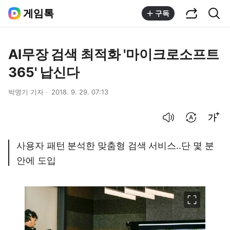
공유하기
통합검색
게임톡
구독
AI무장 검색 최적화 '마이크로소프트
365' 납신다
박명기 기자
2018. 9. 29. 07:13
음성으로 듣기
번역 설정
글씨크기 조절하기
사용자 패턴 분석한 맞춤형 검색 서비스..단 몇 분
안에 도입
이미지 크게 보기