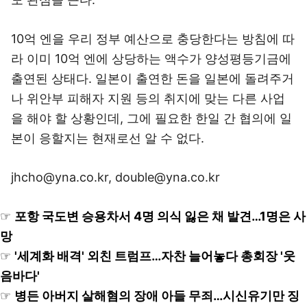
10억 엔을 우리 정부 예산으로 충당한다는 방침에 따
라 이미 10억 엔에 상당하는 액수가 양성평등기금에
출연된 상태다. 일본이 출연한 돈을 일본에 돌려주거
나 위안부 피해자 지원 등의 취지에 맞는 다른 사업
을 해야 할 상황인데, 그에 필요한 한일 간 협의에 일
본이 응할지는 현재로선 알 수 없다.
jhcho@yna.co.kr, double@yna.co.kr
☞
포항 국도변 승용차서 4명 의식 잃은 채 발견…1명은 사
망
☞
'세계화 배격' 외친 트럼프…자찬 늘어놓다 총회장 '웃
음바다'
☞
병든 아버지 살해혐의 장애 아들 무죄…시신유기만 징