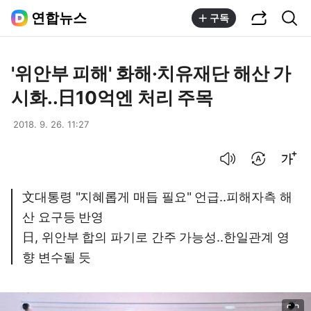
공유하기
통합검색
연합뉴스
구독
'위안부 피해' 화해·치유재단 해산 가
시화..日10억엔 처리 주목
2018. 9. 26. 11:27
음성으로 듣기
번역 설정
글씨크기 조절하기
文대통령 "지혜롭게 매듭 필요" 언급..피해자측 해
산 요구등 반영
日, 위안부 합의 파기로 간주 가능성..한일관계 영
향 변수될 듯
이미지 크게 보기