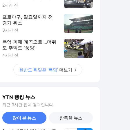
다
2시간 전
프로야구, 일요일까지 전
경기 취소
3시간 전
폭염 피해 계곡으로!...더위
도 추억도 '풍덩'
4시간 전
한반도 뒤덮은 '폭염'
더보기
YTN 랭킹 뉴스
최근 3시간 집계 결과입니다.
많이 본 뉴스
탐독한 뉴스