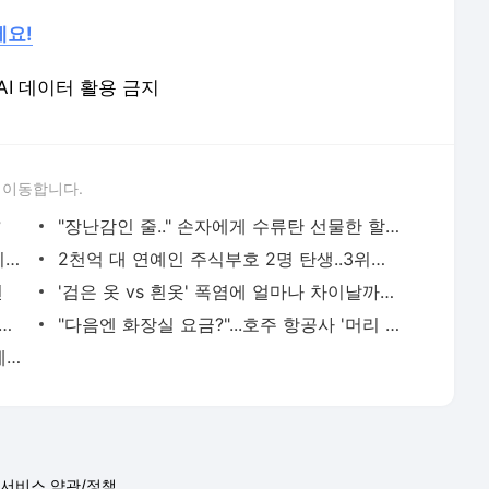
세요!
 AI 데이터 활용 금지
 이동합니다.
?
"장난감인 줄.." 손자에게 수류탄 선물한 할머니
뱃살의 재발견..지방 줄기세포로 '탈모' 치료한다
2천억 대 연예인 주식부호 2명 탄생..3위는 양현석
연
'검은 옷 vs 흰옷' 폭염에 얼마나 차이날까?...수도권 극한 더위 절정
주 일본인 인플루언서, SNS 라이브방송 도중 사망
"다음엔 화장실 요금?"...호주 항공사 '머리 위 짐칸' 유료화
[날씨] 내일 절기 '입추', 살인적인 더위 계속...수도권 또 최고 기온 경신 가능성
서비스 약관/정책