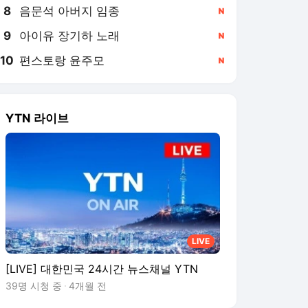
8
음문석 아버지 임종
,신규
9
아이유 장기하 노래
,신규
10
편스토랑 윤주모
,신규
YTN 라이브
LIVE
[LIVE] 대한민국 24시간 뉴스채널 YTN
39명 시청 중
4개월 전