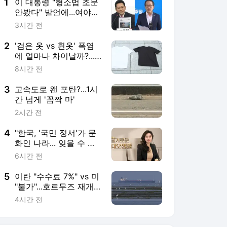
1
이 대통령 "형소법 조문
안봤다" 발언에...여야
설전 격화
3시간 전
2
'검은 옷 vs 흰옷' 폭염
에 얼마나 차이날까?...
수도권 극한 더위 절정
8시간 전
3
고속도로 왠 포탄?...1시
간 넘게 '꼼짝 마'
2시간 전
4
"한국, '국민 정서'가 문
화인 나라... 잊을 수 없
어" 전세계 대표단 극찬,
6시간 전
新기록 세웠다
5
이란 "수수료 7%" vs 미
"불가"...호르무즈 재개
방 막판 진통
4시간 전