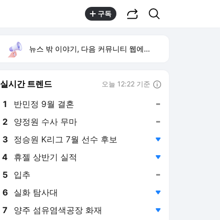
공유하기
검색
구독
뉴스 밖 이야기, 다음 커뮤니티 웹에서 보기
실시간 트렌드
오늘 12:22 기준
툴팁보기
1
반민정 9월 결혼
,유지
2
양정원 수사 무마
,유지
3
정승원 K리그 7월 선수 후보
,하락
4
휴젤 상반기 실적
,하락
5
입추
,유지
6
실화 탐사대
,하락
7
양주 섬유염색공장 화재
,하락