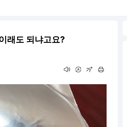
 이래도 되냐고요?
음성으로 듣기
번역 설정
글씨크기 조절하기
인쇄하기