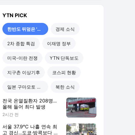
YTN
PICK
한반도 뒤덮은 '폭염'
경제 소식
2차 종합 특검
이재명 정부
미국-이란 전쟁
YTN 단독보도
지구촌 이상기후
코스피 현황
일본 구마모토 강진
북한 소식
전국 온열질환자 208명...
올해 들어 최다 발생
2시간 전
서울 37.9℃ 나흘 연속 최
고 경신...도쿄·방콕보다 덥