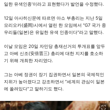
일한 유색인종'이라고 표현했다가 발언을 수정했다.
12일 아사히신문에 따르면 아소 부총리는 지난 5일
모리오카(盛岡)시에서 열린 한 모임에서 "G7 국가 중
우리들(일본)은 유일한 유색 인종이다"라고 말했다.
이날 모임은 20일 자민당 총재선거의 투개표를 앞두
고 아베 신조(安倍晋三) 총리에 대한 지지를 호소하
기 위해 개최한 자리였다.
그는 아베 정권이 장기 집권하면서 일본의 국제적인
지위가 높아졌다고 강조하면서 "세계의 관심이 일본
에 쏠려있다"고 말하기도 했다.
이미지 크게 보기