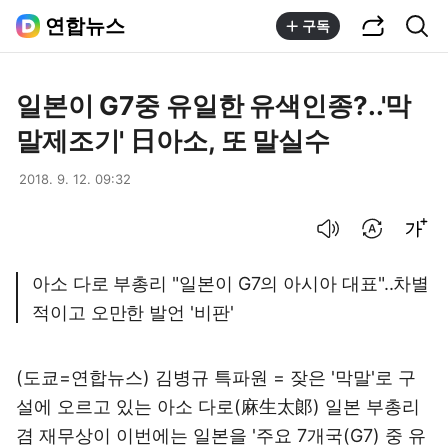
공유하기
통합검색
연합뉴스
구독
일본이 G7중 유일한 유색인종?..'막
말제조기' 日아소, 또 말실수
2018. 9. 12. 09:32
음성으로 듣기
번역 설정
글씨크기 조절하기
아소 다로 부총리 "일본이 G7의 아시아 대표"..차별
적이고 오만한 발언 '비판'
(도쿄=연합뉴스) 김병규 특파원 = 잦은 '막말'로 구
설에 오르고 있는 아소 다로(麻生太郞) 일본 부총리
겸 재무상이 이번에는 일본을 '주요 7개국(G7) 중 유