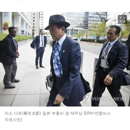
이미지 크게 보기
아소 다로(麻生太郞) 일본 부총리 겸 재무상 [EPA=연합뉴스
자료사진]