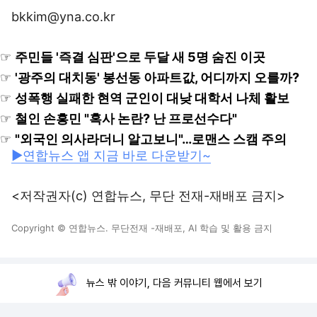
bkkim@yna.co.kr
☞
주민들 '즉결 심판'으로 두달 새 5명 숨진 이곳
☞
'광주의 대치동' 봉선동 아파트값, 어디까지 오를까?
☞
성폭행 실패한 현역 군인이 대낮 대학서 나체 활보
☞
철인 손흥민 "혹사 논란? 난 프로선수다"
☞
"외국인 의사라더니 알고보니"…로맨스 스캠 주의
▶연합뉴스 앱 지금 바로 다운받기~
<저작권자(c) 연합뉴스, 무단 전재-재배포 금지>
Copyright © 연합뉴스. 무단전재 -재배포, AI 학습 및 활용 금지
뉴스 밖 이야기, 다음 커뮤니티 웹에서 보기