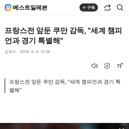
공유하기
통합검색
베스트일레븐
구독
프랑스전 앞둔 쿠만 감독, "세계 챔피
언과 경기 특별해"
김유미
2018. 9. 9. 13:39
음성으로 듣기
번역 설정
글씨크기 조절하기
프랑스전 앞둔 쿠만 감독, "세계 챔피언과 경기 특
별해"
이미지 크게 보기