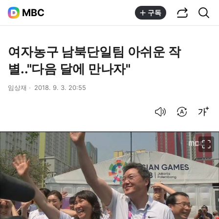
공유하기
통합검색
MBC
구독
여자농구 남북단일팀 아쉬운 작
별.."다음 달에 만나자"
임상재
2018. 9. 3. 20:55
음성으로 듣기
번역 설정
글씨크기 조절하기
이미지 크게 보기