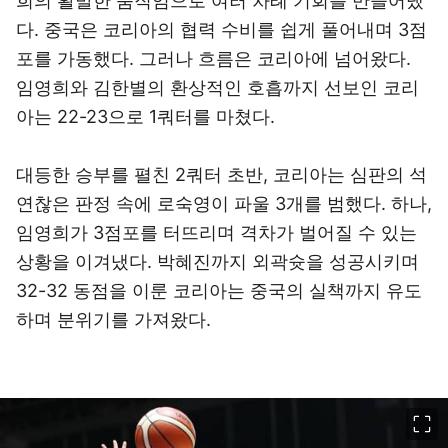
희의 활발한 움직임으로 여러 차례 기회를 만들어냈
다. 중국은 코리아의 협력 수비를 쉽게 풀어내며 3점
포를 가동했다. 그러나 흐름은 코리아에 넘어왔다.
임영희와 김한별의 환상적인 호흡까지 선보인 코리
아는 22-23으로 1쿼터를 마쳤다.
대등한 승부를 펼친 2쿼터 초반, 코리아는 심판의 석
연찮은 판정 속에 로숙영이 파울 3개를 범했다. 하나,
임영희가 3점포를 터뜨리며 격차가 벌어질 수 있는
상황을 이겨냈다. 박혜진까지 외곽슛을 성공시키며
32-32 동점을 이룬 코리아는 중국의 실책까지 유도
하며 분위기를 가져왔다.
이미지 크게 보기