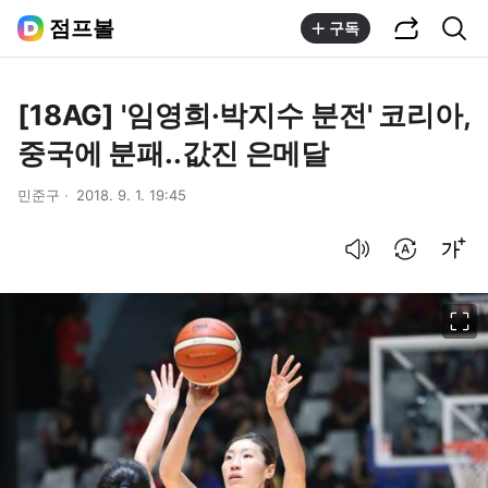
공유하기
통합검색
점프볼
구독
[18AG] '임영희·박지수 분전' 코리아,
중국에 분패..값진 은메달
민준구
2018. 9. 1. 19:45
음성으로 듣기
번역 설정
글씨크기 조절하기
이미지 크게 보기