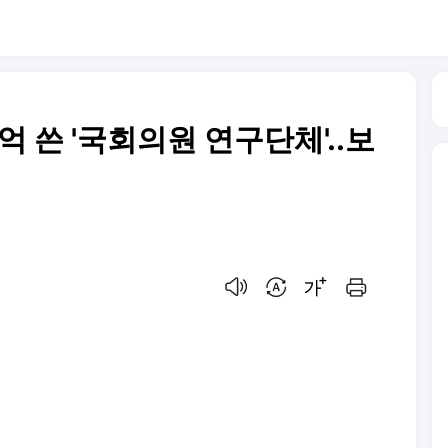
4억 쓴 '국회의원 연구단체'..보
음성으로 듣기
번역 설정
글씨크기 조절하기
인쇄하기