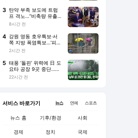
3
탄약 부족 보도에 트럼
프 격노…“비축량 유출
관련 조사 지시”
8시간 전
4
강원 영동 호우특보·서
쪽 지방 폭염특보…‘피서
객 주의’
2시간 전
5
태풍 ‘돌핀’ 위력에 日 도
요타 공장 9곳 중단…한
국 영향은? [지금뉴스]
22시간 전
서비스 바로가기
뉴스
연예
스포츠
뉴스 홈
기후/환경
사회
경제
정치
국제