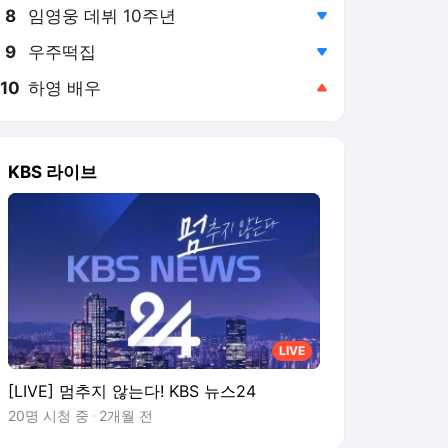
8
임영웅 데뷔 10주년
,하락
9
우주떡집
,하락
10
하영 배우
,상승
KBS 라이브
LIVE
[LIVE] 멈추지 않는다! KBS 뉴스24
20명 시청 중
2개월 전