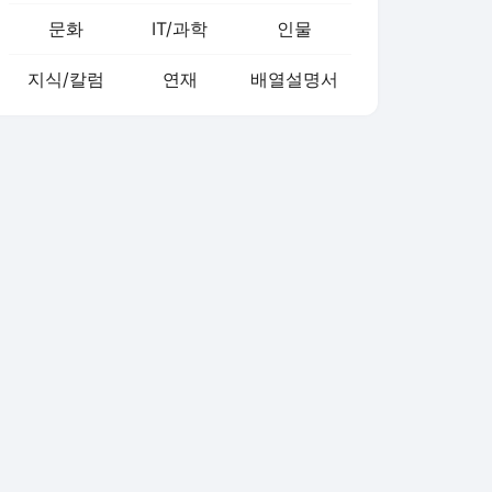
문화
IT/과학
인물
지식/칼럼
연재
배열설명서