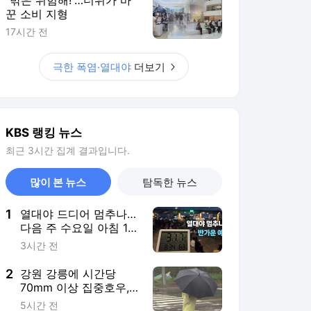
꾼 소비 지형
17시간 전
극한 폭염·열대야
더보기
KBS 랭킹 뉴스
최근 3시간 집계 결과입니다.
많이 본 뉴스
탐독한 뉴스
1
열대야 드디어 멈추나…
다음 주 수요일 아침 19
도?
3시간 전
2
강원 강릉에 시간당
70mm 이상 집중호우,
침수 주의
5시간 전