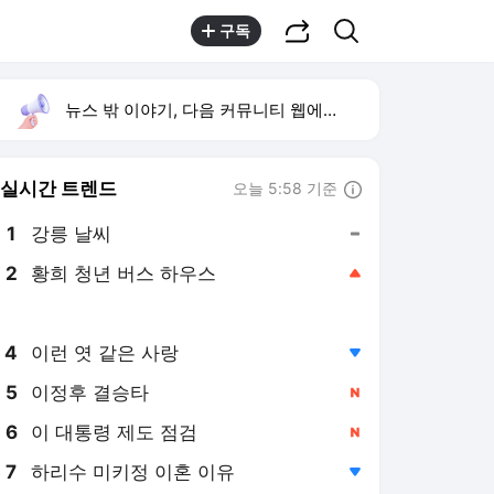
공유하기
검색
구독
뉴스 밖 이야기, 다음 커뮤니티 웹에서 보기
실시간 트렌드
오늘 5:58 기준
툴팁보기
1
강릉 날씨
,유지
2
황희 청년 버스 하우스
,상승
3
재벌 형사 시즌2
,하락
4
이런 엿 같은 사랑
,하락
5
이정후 결승타
,신규
6
이 대통령 제도 점검
,신규
7
하리수 미키정 이혼 이유
,하락