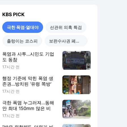
KBS
PICK
극한 폭염·열대야
선관위 의혹 특검
출렁이는 코스피
보완수사권 폐지 진통
폭염과 사투…시민도 기업
도 동참
17시간 전
행정 기준에 막힌 폭염 생
존권…방치된 ‘유령 쪽방’
17시간 전
극한 폭염 누그러져…동해
안 최대 150mm 많은 비
17시간 전
“밖은 위험해!”…더위가 바