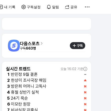
내 기록
구독설정
알림
공유
다음스포츠
구독
구독
663명
실시간 트렌드
오늘 16:02 기준
반민정 9월 결혼
1
한상미 조사국장 해임
2
휴젤 상반기 실적
4
24기 옥순
5
이모란 원장
6
비서실장 강훈식
7