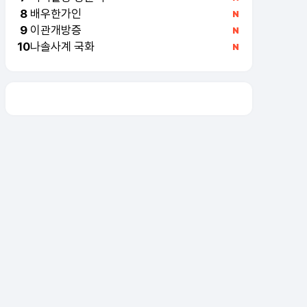
배우한가인
8
이관개방증
9
나솔사계 국화
10