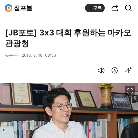
공유하기
통합검색
점프볼
구독
[JB포토] 3x3 대회 후원하는 마카오
관광청
유용우
2018. 8. 18. 08:56
음성으로 듣기
번역 설정
글씨크기 조절하기
이미지 크게 보기