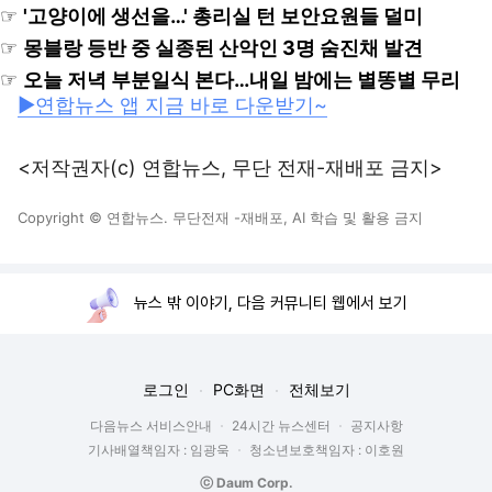
☞
'고양이에 생선을…' 총리실 턴 보안요원들 덜미
☞
몽블랑 등반 중 실종된 산악인 3명 숨진채 발견
☞
오늘 저녁 부분일식 본다…내일 밤에는 별똥별 무리
▶연합뉴스 앱 지금 바로 다운받기~
<저작권자(c) 연합뉴스, 무단 전재-재배포 금지>
Copyright © 연합뉴스. 무단전재 -재배포, AI 학습 및 활용 금지
뉴스 밖 이야기, 다음 커뮤니티 웹에서 보기
로그인
PC화면
전체보기
다음뉴스 서비스안내
24시간 뉴스센터
공지사항
기사배열책임자 : 임광욱
청소년보호책임자 : 이호원
ⓒ Daum Corp.