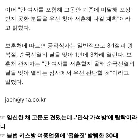
이어 "안 여사를 포함해 그동안 기준에 미달해 포상
받지 못한 분들을 우선 찾아 서훈해 나갈 계획"이라
고 밝혔다.
보훈처에 따르면 공적심사는 일반적으로 3·1절과 광
복절, 순국선열의 날을 맞아 1년에 3차례 열린다. 보
훈처 관계자는 "안 여사를 서훈할지 올해 순국선열의
날을 맞아 열리는 심사에서 우선 판단할 것"이라고
말했다.
jaeh@yna.co.kr
☞
임신한 채 고문도 견뎠는데…'만삭 가석방'에 탈락이라
니
☞
불법 키스방 여종업원에 '몹쓸짓' 발뺌한 30대