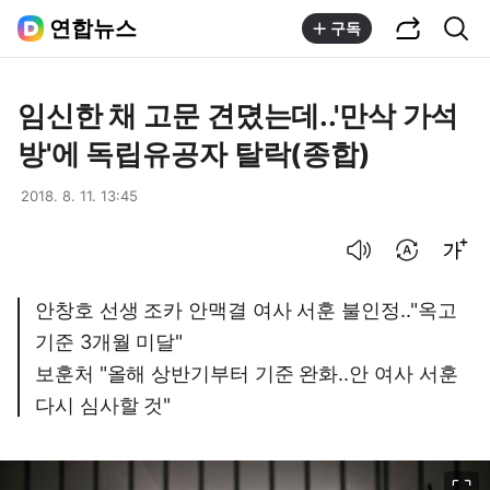
공유하기
통합검색
연합뉴스
구독
임신한 채 고문 견뎠는데..'만삭 가석
방'에 독립유공자 탈락(종합)
2018. 8. 11. 13:45
음성으로 듣기
번역 설정
글씨크기 조절하기
안창호 선생 조카 안맥결 여사 서훈 불인정.."옥고
기준 3개월 미달"
보훈처 "올해 상반기부터 기준 완화..안 여사 서훈
다시 심사할 것"
이미지 크게 보기