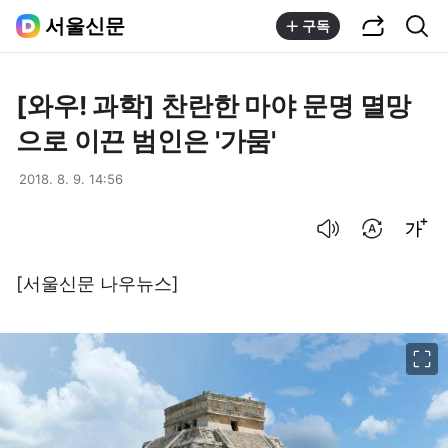
공유하기
통합검색
서울신문
구독
[와우! 과학] 찬란한 마야 문명 멸망
으로 이끈 범인은 '가뭄'
2018. 8. 9. 14:56
음성으로 듣기
번역 설정
글씨크기 조절하기
[서울신문 나우뉴스]
이미지 크게 보기