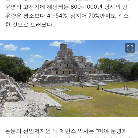
문명의 고전기에 해당되는 800~1000년 당시의 강
우량은 평소보다 41-54%, 심지어 70%까지도 감소
한 것으로 드러났다.
이미지 크게 보기
논문의 선임저자인 닉 에반스 박사는 "마야 문명과