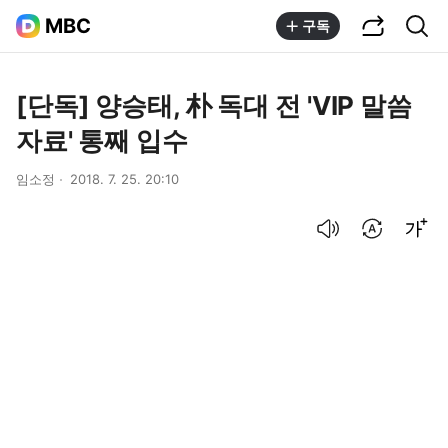
공유하기
통합검색
MBC
구독
[단독] 양승태, 朴 독대 전 'VIP 말씀
자료' 통째 입수
임소정
2018. 7. 25. 20:10
음성으로 듣기
번역 설정
글씨크기 조절하기