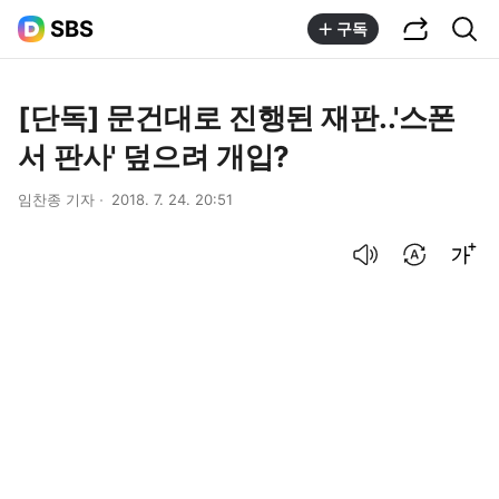
공유하기
통합검색
SBS
구독
[단독] 문건대로 진행된 재판..'스폰
서 판사' 덮으려 개입?
임찬종 기자
2018. 7. 24. 20:51
음성으로 듣기
번역 설정
글씨크기 조절하기