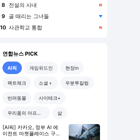
8
전설의 사내
,신규
9
골 때리는 그녀들
,하락
10
사관학교 통합
,신규
연합뉴스
PICK
AI픽
게임위드인
현장in
팩트체크
소셜＋
우분투칼럼
반려동물
사이테크+
우리품의 아프리카인
삶
[AI픽] 카카오, 정부 AI 에
이전트 마켓플레이스 구축
한다