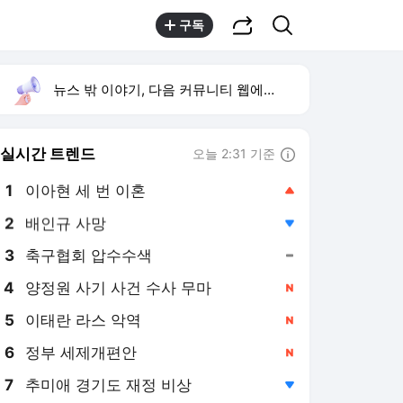
공유하기
검색
구독
뉴스 밖 이야기, 다음 커뮤니티 웹에서 보기
실시간 트렌드
오늘 2:31 기준
툴팁보기
1
이아현 세 번 이혼
,상승
2
배인규 사망
,하락
3
축구협회 압수수색
,유지
4
양정원 사기 사건 수사 무마
,신규
5
이태란 라스 악역
,신규
6
정부 세제개편안
,신규
7
추미애 경기도 재정 비상
,하락