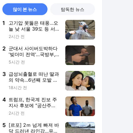
많이 본 뉴스
탐독한 뉴스
1
고기압 못뚫은 태풍…오
늘 낮 서울 39도 등 서
쪽 기록적 폭염
2시간 전
2
군대서 사이버도박하다
'빚더미 전역'…국방부,
자진신고제 검토
5시간 전
3
급성뇌출혈로 떠난 딸과
의 약속…6년째 모발 기
부하는 경찰관
18시간 전
4
트럼프, 한국계 진보 주
지사 후보에 "공산주의"
색깔론 공세
2시간 전
5
[르포] 2ｍ 넘게 빠져 바
닥 드러낸 라인강…유럽