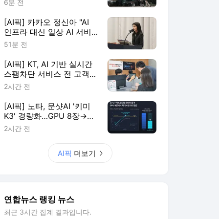
6분 전
[AI픽] 카카오 정신아 "AI
인프라 대신 일상 AI 서비
스에 집중"
51분 전
[AI픽] KT, AI 기반 실시간
스팸차단 서비스 전 고객
확대
2시간 전
[AI픽] 노타, 문샷AI '키미
K3' 경량화…GPU 8장→4
장 줄여
2시간 전
AI픽
더보기
연합뉴스 랭킹 뉴스
최근 3시간 집계 결과입니다.