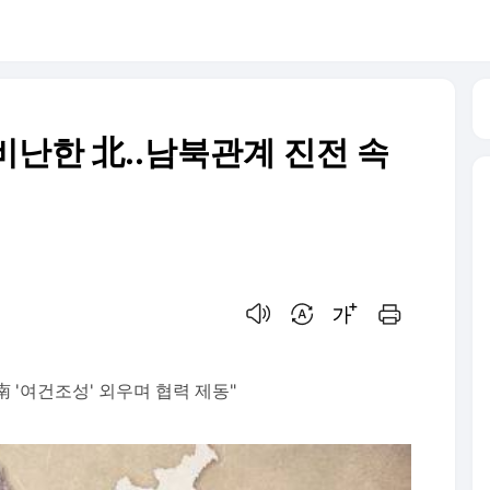
비난한 北..남북관계 진전 속
음성으로 듣기
번역 설정
글씨크기 조절하기
인쇄하기
"南 '여건조성' 외우며 협력 제동"