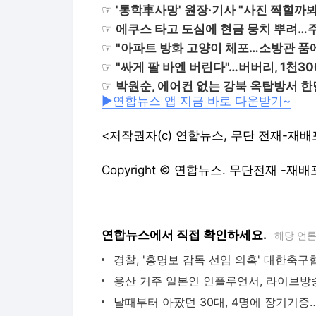
☞
'통학車사망' 원장·기사 "사진 찍힐까
☞
에쿠스 타고 도심에 현금 뭉치 뿌려…
☞
"아파트 방화 고양이 체포…소방관 품에
☞
"싸게 팔 바엔 버린다"…버버리, 1천3
☞
박원순, 에어컨 없는 강북 옥탑방서 한
▶연합뉴스 앱 지금 바로 다운받기~
<저작권자(c) 연합뉴스, 무단 전재-재배
Copyright © 연합뉴스. 무단전재 -재배
연합뉴스에서 직접 확인하세요.
해당 언