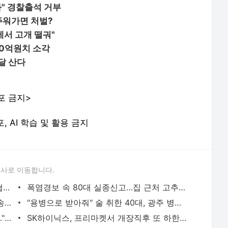
봐" 경찰출석 거부
주워가면 처벌?
서 고개 떨궈"
00억원치 소각
달 산다
포 금지>
포, AI 학습 및 활용 금지
론사로 이동합니다.
경찰, '홍명보 감독 선임 의혹' 대한축구협회 압수수색 | 연합뉴스
폭염경보 속 80대 실종신고…집 근처 고추밭서 숨진 채 발견 | 연합뉴스
용산 거주 일본인 인플루언서, 라이브방송 도중 사망 | 연합뉴스
"용병으로 받아줘" 술 취한 40대, 광주 병무청 주차장서 난동 | 연합뉴스
날때부터 아팠던 30대, 4명에 장기기증…"너를 키우며 행복했어" | 연합뉴스
SK하이닉스, 프리마켓서 개장직후 또 하한가…시초가 논란 지속 | 연합뉴스