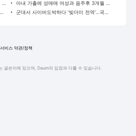
인도서 '뇌염 유발' 바이러스 감염 어린이 22명 사망 | 연합뉴스
아내 가출에 성매매 여성과 음주후 3개월 아들 살해한 30대 중형 | 연합뉴스
니 후 술타기 의혹' 이재룡 재판행…음주운전 혐의는 제외 | 연합뉴스
군대서 사이버도박하다 '빚더미 전역'…국방부, 자진신고제 검토 | 연합뉴스
서비스 약관/정책
 글쓴이에 있으며, Daum의 입장과 다를 수 있습니다.