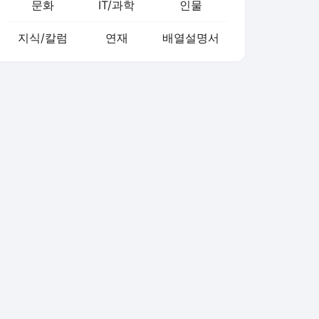
문화
IT/과학
인물
지식/칼럼
연재
배열설명서