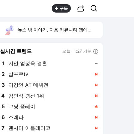
공유하기
검색
구독
뉴스 밖 이야기, 다음 커뮤니티 웹에서 보기
실시간 트렌드
오늘 11:27 기준
툴팁보기
1
지안 엄정욱 결혼
,유지
2
삼프로tv
,신규
3
이강인 AT 데뷔전
,신규
4
김민석 경선 1위
,신규
5
쿠팡 플레이
,상승
6
스레파
,신규
7
맨시티 아틀레티코
,신규