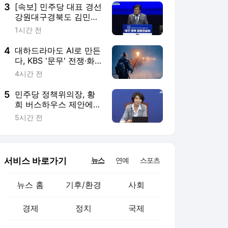
3
[속보] 민주당 대표 경선
강원대구경북도 김민석
승리… 정청래 2위
1시간 전
4
대하드라마도 AI로 만든
다, KBS '문무' 전쟁·화
재 장면 AI로 제작
4시간 전
5
민주당 정책위의장, 황
희 버스하우스 제안에
"해프닝, 청년에 죄송"
5시간 전
서비스 바로가기
뉴스
연예
스포츠
뉴스 홈
기후/환경
사회
경제
정치
국제