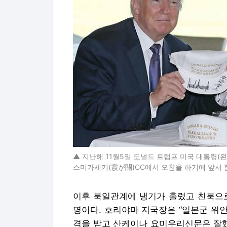
▲ 지난해 11월5일 도널드 트럼프 미국 대통령(왼
스미가세키(霞が關)CC에서 오찬을 하기에 앞서 
이후 북일관계에 냉기가 흘렀고 친북으로
명이다. 호리야마 지국장은 “일본군 위
격을 받고 산케이나 요미우리신문은 잘했