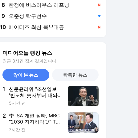
8
한정애 버스하우스 해프닝
,신규
9
오준성 탁구선수
,하락
10
에이티즈 최산 북부대공
,신규
미디어오늘 랭킹 뉴스
최근 3시간 집계 결과입니다.
많이 본 뉴스
탐독한 뉴스
1
신문윤리위 "조선일보
'반도체 숫자부터 내놔
라' 김용범 말인양 왜곡"
5시간 전
주의
2
李 ISA 개편 질타, MBC
"2030 지지하락탓" TV
조선 앵커 "땜질처방 누
7시간 전
구책임"