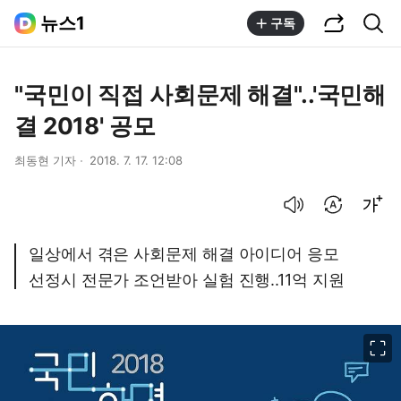
공유하기
통합검색
뉴스1
구독
"국민이 직접 사회문제 해결"..'국민해
결 2018' 공모
최동현 기자
2018. 7. 17. 12:08
음성으로 듣기
번역 설정
글씨크기 조절하기
일상에서 겪은 사회문제 해결 아이디어 응모
선정시 전문가 조언받아 실험 진행..11억 지원
이미지 크게 보기