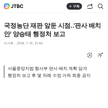
공유하기
통합검색
JTBC
구독
국정농단 재판 앞둔 시점..'판사 배치
안' 양승태 행정처 보고
이가혁
2018. 7. 16. 21:43
번역 설정
글씨크기 조절하기
서울중앙지법 형사부 판사 배치 계획 담겨
행정처 보고 후 몇 차례 수정 거쳐 최종 공지