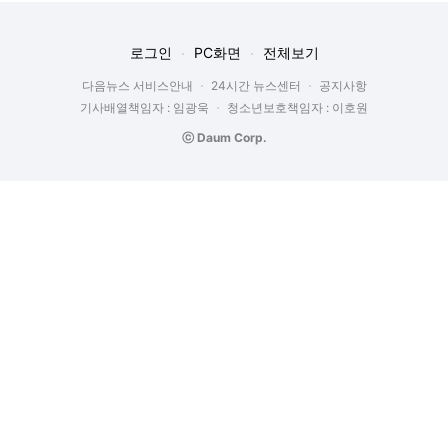
로그인
PC화면
전체보기
다음뉴스 서비스안내
24시간 뉴스센터
공지사항
기사배열책임자 : 임광욱
청소년보호책임자 : 이호원
ⓒ Daum Corp.