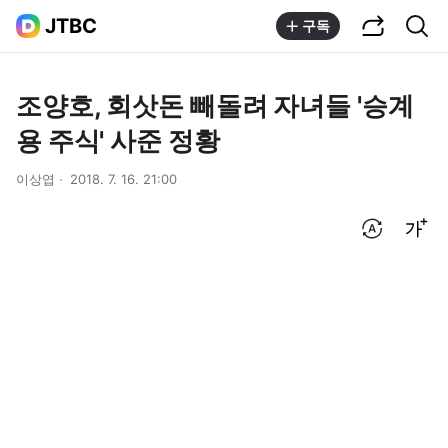
공유하기
통합검색
JTBC
구독
조양호, 회삿돈 빼돌려 자녀들 '승계
용 주식' 사준 정황
이상엽
2018. 7. 16. 21:00
번역 설정
글씨크기 조절하기