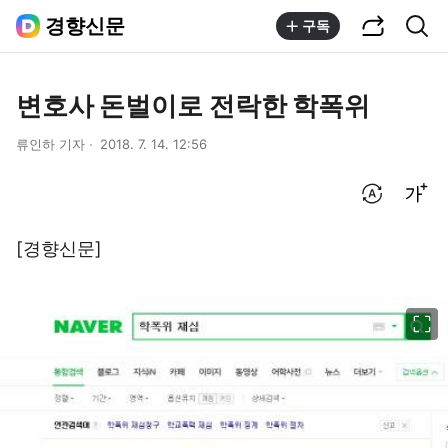
공유하기
통합검색
경향신문
구독
변호사 돈벌이로 전락한 학폭위
류인하 기자
2018. 7. 14. 12:56
번역 설정
글씨크기 조절하기
[경향신문]
이미지 크게 보기