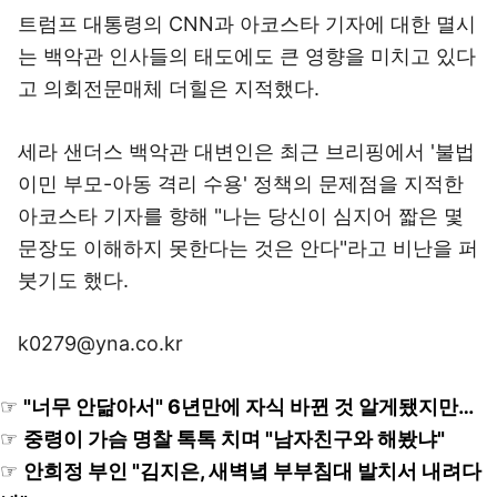
트럼프 대통령의 CNN과 아코스타 기자에 대한 멸시
는 백악관 인사들의 태도에도 큰 영향을 미치고 있다
고 의회전문매체 더힐은 지적했다.
세라 샌더스 백악관 대변인은 최근 브리핑에서 '불법
이민 부모-아동 격리 수용' 정책의 문제점을 지적한
아코스타 기자를 향해 "나는 당신이 심지어 짧은 몇
문장도 이해하지 못한다는 것은 안다"라고 비난을 퍼
붓기도 했다.
k0279@yna.co.kr
☞
"너무 안닮아서" 6년만에 자식 바뀐 것 알게됐지만…
☞
중령이 가슴 명찰 톡톡 치며 "남자친구와 해봤냐"
☞
안희정 부인 "김지은, 새벽녘 부부침대 발치서 내려다