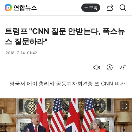
공유하기
통합검색
연합뉴스
구독
트럼프 "CNN 질문 안받는다, 폭스뉴
스 질문하라"
2018. 7. 14. 01:42
음성으로 듣기
번역 설정
글씨크기 조절하기
영국서 메이 총리와 공동기자회견중 또 CNN 비판
이미지 크게 보기