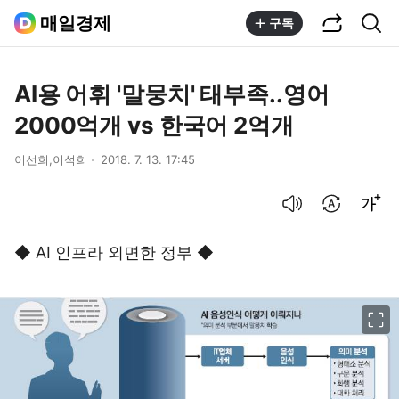
공유하기
통합검색
매일경제
구독
AI용 어휘 '말뭉치' 태부족..영어
2000억개 vs 한국어 2억개
이선희,이석희
2018. 7. 13. 17:45
음성으로 듣기
번역 설정
글씨크기 조절하기
◆ AI 인프라 외면한 정부 ◆
이미지 크게 보기