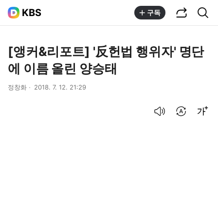
공유하기
통합검색
KBS
구독
[앵커&리포트] '反헌법 행위자' 명단
에 이름 올린 양승태
정창화
2018. 7. 12. 21:29
음성으로 듣기
번역 설정
글씨크기 조절하기