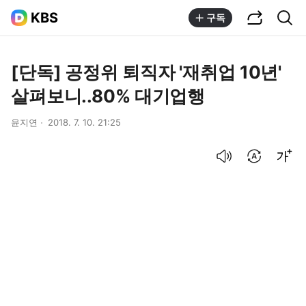
공유하기
통합검색
KBS
구독
[단독] 공정위 퇴직자 '재취업 10년'
살펴보니..80% 대기업행
윤지연
2018. 7. 10. 21:25
음성으로 듣기
번역 설정
글씨크기 조절하기