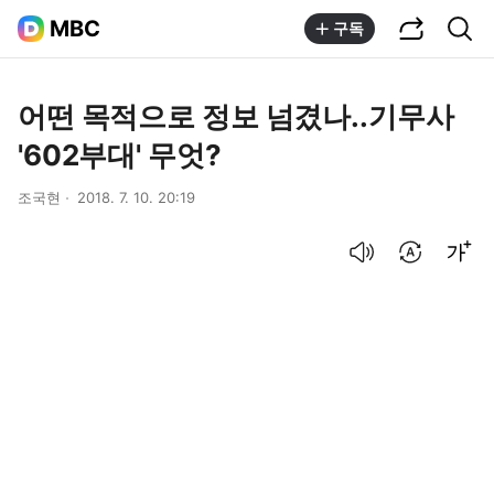
공유하기
통합검색
MBC
구독
어떤 목적으로 정보 넘겼나..기무사
'602부대' 무엇?
조국현
2018. 7. 10. 20:19
음성으로 듣기
번역 설정
글씨크기 조절하기