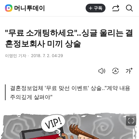
공유하기
통합검색
머니투데이
구독
"무료 소개팅하세요"..싱글 울리는 결
혼정보회사 미끼 상술
이영민 기자
2018. 7. 2. 04:29
음성으로 듣기
번역 설정
글씨크기 조절하기
결혼정보업체 '무료 맞선 이벤트' 상술.."계약 내용
주의깊게 살펴야"
이미지 크게 보기