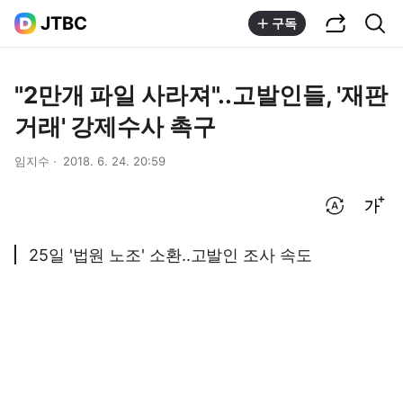
공유하기
통합검색
JTBC
구독
"2만개 파일 사라져"..고발인들, '재판
거래' 강제수사 촉구
임지수
2018. 6. 24. 20:59
번역 설정
글씨크기 조절하기
25일 '법원 노조' 소환..고발인 조사 속도