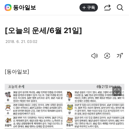
공유하기
통합검색
동아일보
구독
[오늘의 운세/6월 21일]
2018. 6. 21. 03:02
음성으로 듣기
번역 설정
글씨크기 조절하기
[동아일보]
이미지 크게 보기