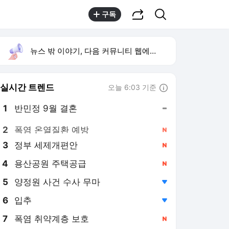
공유하기
검색
구독
뉴스 밖 이야기, 다음 커뮤니티 웹에서 보기
실시간 트렌드
오늘 6:03 기준
툴팁보기
1
반민정 9월 결혼
,유지
2
폭염 온열질환 예방
,신규
3
정부 세제개편안
,신규
4
용산공원 주택공급
,신규
5
양정원 사건 수사 무마
,하락
6
입추
,하락
7
폭염 취약계층 보호
,신규