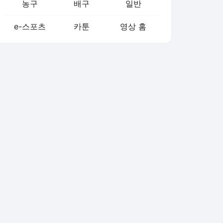
농구
배구
일반
e-스포츠
카툰
영상 홈