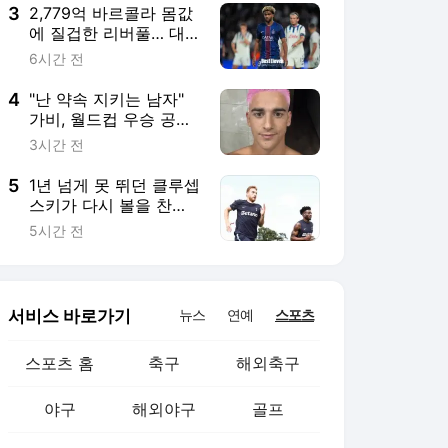
아 시장 확장… "LEE 영
3
2,779억 바르콜라 몸값
입 통해 더 큰 성원 기
에 질겁한 리버풀… 대
대"
신 PSG 스타들에 밀린
6시간 전
18세 세네갈 신성 음바
예로 선회?
4
"난 약속 지키는 남자"
가비, 월드컵 우승 공약
대로 '핑크 헤어' 파격
3시간 전
변신… 쿠쿠렐라 이어
스페인 공약 이행 릴레
5
1년 넘게 못 뛰던 클루셉
이
스키가 다시 볼을 찬
다… 쿠두스와 토트넘
5시간 전
훈련장 등장, 하지만 복
귀 시점은 여전히 미정
서비스 바로가기
뉴스
연예
스포츠
스포츠 홈
축구
해외축구
야구
해외야구
골프