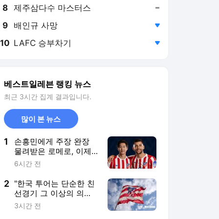
8
제주삼다수 마스터스
,유지
9
배인규 사망
,하락
10
LAFC 승부차기
,하락
베스트일레븐 랭킹 뉴스
최근 3시간 집계 결과입니다.
많이 본 뉴스
1
손흥민에게 주장 완장
물려받은 로메로, 이제
는 이강인 새 동료 되
6시간 전
나… 아틀레티코 마드리
드, 3,000만 유로 첫 제
2
"한국 투어는 단순한 친
안 준비→ 선수도 인터
선경기 그 이상의 의미"
밀란보다 ATM행 선호
이강인 품은 아틀레티코
3시간 전
마드리드, 서울서 아시