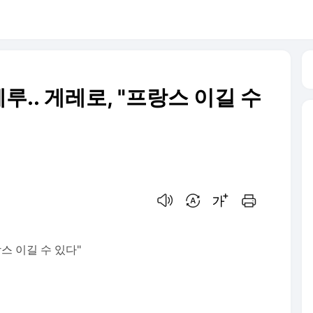
페루.. 게레로, "프랑스 이길 수
음성으로 듣기
번역 설정
글씨크기 조절하기
인쇄하기
프랑스 이길 수 있다"