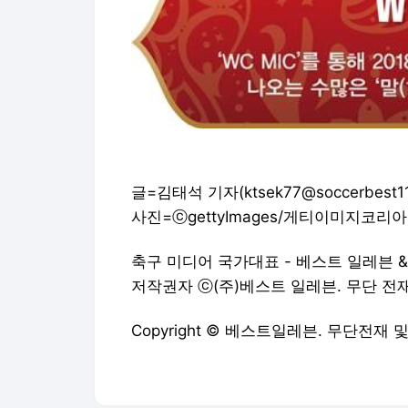
글=김태석 기자(ktsek77@soccerbest11.
사진=ⓒgettyImages/게티이미지코리아
축구 미디어 국가대표 - 베스트 일레븐 
저작권자 ⓒ(주)베스트 일레븐. 무단 전재/재
Copyright © 베스트일레븐. 무단전재 