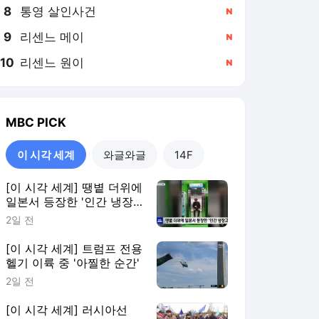
8
통영 살인사건
,신규
9
리센느 메이
,신규
10
리센느 원이
,신규
MBC
PICK
이 시각 세계
와글와글
14F
[이 시각 세계] 땡볕 더위에
일본서 등장한 '인간 냉장
고'
2일 전
[이 시각 세계] 트럼프 전용
헬기 이륙 중 '아찔한 순간'
2일 전
[이 시각 세계] 러시아선