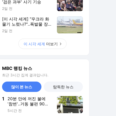
'검은 과부' 사기 기승
2일 전
[이 시각 세계] "우크라 화
물기 노렸나?"‥폭발물 장
착 드론 발견
2일 전
이 시각 세계
더보기
MBC 랭킹 뉴스
최근 3시간 집계 결과입니다.
많이 본 뉴스
탐독한 뉴스
1
20분 만에 꺼진 불에
'참변'‥거동 불편 90대
·60대 모녀 숨져
5시간 전