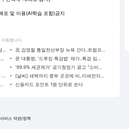
 재배포 및 이용(AI학습 포함)금지
 이동합니다.
'쌈짓돈' 정치후원금..만두·분식 먹고 '간담회'
北 김영철 통일전선부장 뉴욕 간다..트럼프 '환영'
세월호 재판부 배당에도 관여..행정처 '입김'?
문 대통령, '드루킹 특검법' 재가..특검 임명은?
'99.9% 세균제거' 공기청정기 광고 "소비자 기만했다"
의식불명 운전자..두 번 부딪혀 대형 참사 막았다
[날씨] 새벽까지 중부 곳곳에 비..미세먼지 '나쁨'
스토리] 한진그룹 답변의 공식.."물의" 대물림
신용카드 포인트 1원 단위로 쓴다
서비스 약관/정책