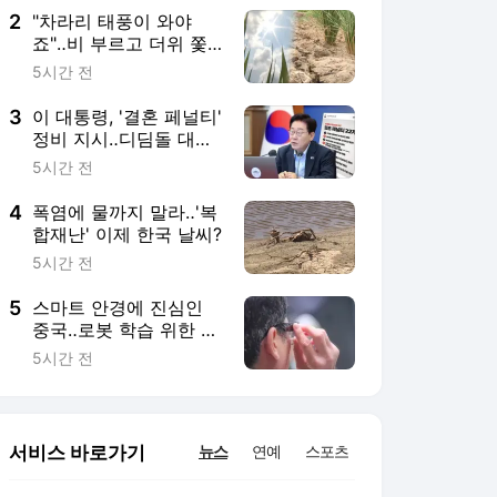
2
"차라리 태풍이 와야
죠"‥비 부르고 더위 쫓
을 '효자 태풍'은 언제?
5시간 전
3
이 대통령, '결혼 페널티'
정비 지시‥디딤돌 대출·
특공 가점 등 22개 개편
5시간 전
4
폭염에 물까지 말라‥'복
합재난' 이제 한국 날씨?
5시간 전
5
스마트 안경에 진심인
중국‥로봇 학습 위한 데
이터 확보가 목적?
5시간 전
서비스 바로가기
뉴스
연예
스포츠