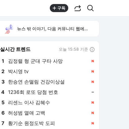
공유하기
검색
구독
뉴스 밖 이야기, 다음 커뮤니티 웹에서 보기
실시간 트렌드
오늘 15:58 기준
툴팁보기
1
김정렬 형 군대 구타 사망
,신규
2
박시영 tv
,신규
3
한승연 손떨림 건강이상설
,신규
4
1236회 로또 당첨 번호
,유지
5
리센느 이사 김혜수
,신규
6
허성범 열애 고백
,신규
7
황기순 원정도박 도피
,신규