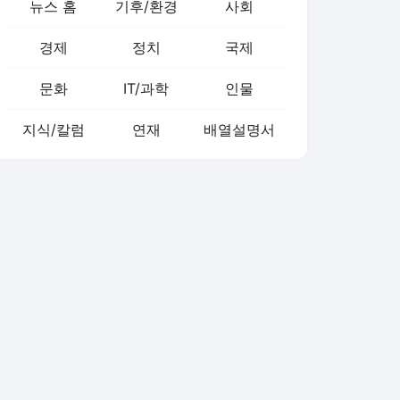
뉴스 홈
기후/환경
사회
경제
정치
국제
문화
IT/과학
인물
지식/칼럼
연재
배열설명서