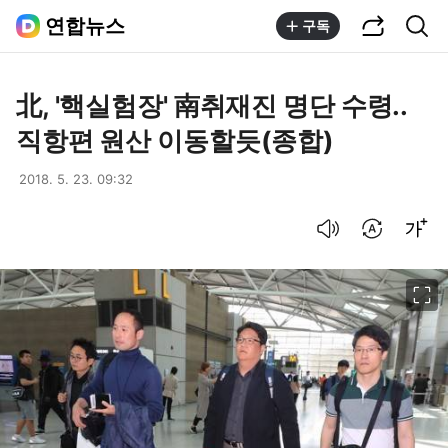
공유하기
통합검색
연합뉴스
구독
北, '핵실험장' 南취재진 명단 수령..
직항편 원산 이동할듯(종합)
2018. 5. 23. 09:32
음성으로 듣기
번역 설정
글씨크기 조절하기
이미지 크게 보기